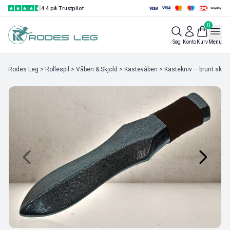
4.4 på Trustpilot
0
Søg
Konto
Kurv
Menu
Rodes Leg
>
Rollespil
>
Våben & Skjold
>
Kastevåben
> Kastekniv – brunt skin