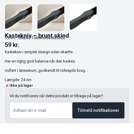
Kastekniv – brunt skind
Varenr.:
UKENDT345435343423322
59
kr.
Kastekniv i simplet design uden skæfte.
Har en rigtig god balance når den kastes.
Udført i latexskum, godkendt til rollespils brug.
Længde: 24 cm
Ikke på lager
Vil du notificeres når dette produkt er tilbage på lager?
Tilmeld notifikationer