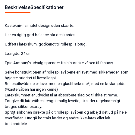
Beskrivelse
Specifikationer
Kastekniv i simplet design uden skæfte.
Har en rigtig god balance når den kastes.
Udført i latexskum, godkendt til rollespils brug.
Længde: 24 cm
Epic Armoury’s udvalg spænder fra historiske våben til fantasy.
Selve konstruktionen af rollespilsvåbene er lavet med sikkerheden som
højeste prioritet til liverollespil.
Rollespilsvåbene er lavet med en glasfiberkerne*, med en kevlarspids.
(*kaste våben har ingen kerne)
Latexskummet er udviklet til at absorbere slag og til ikke at revne.
For give dit latexvåben længst mulig levetid, skal der regelmæssigt
bruges silikonespray.
Sprøjt silikonen direkte på dit rollespilsvåben og arbejd det ud på hele
overfladen. Undgå kontakt læder og andre ikke-latex eller lak
bestanddele.