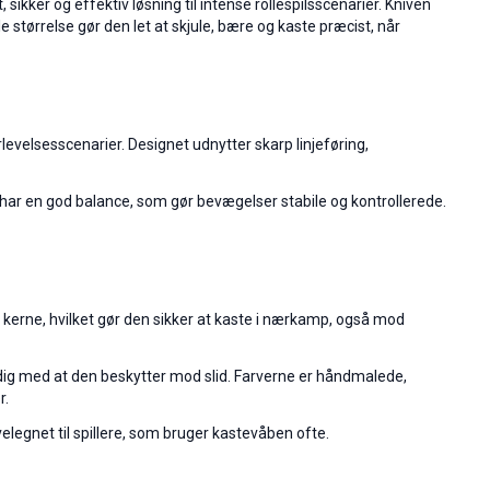
sikker og effektiv løsning til intense rollespilsscenarier. Kniven
e størrelse gør den let at skjule, bære og kaste præcist, når
levelsesscenarier. Designet udnytter skarp linjeføring,
og har en god balance, som gør bevægelser stabile og kontrollerede.
rd kerne, hvilket gør den sikker at kaste i nærkamp, også mod
idig med at den beskytter mod slid. Farverne er håndmalede,
r.
elegnet til spillere, som bruger kastevåben ofte.