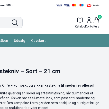
 over 500,-
0
Katalog
Konto
Kurv
Våben
Udsalg
Gavekort
stekniv – Sort – 21 cm
 Knife – kompakt og sikker kastekniv til moderne rollespil
nife giver dig en sikker og effektiv løsning, når du mangler et
evåben. Kniven har et all-metal look, som passer til moderne og
terer. Den kompakte form gør den nem at skjule og hurtig at bruge
empo og reaktioner betyder meget.