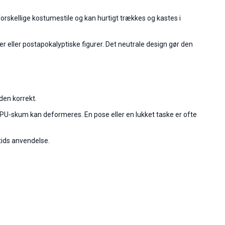
forskellige kostumestile og kan hurtigt trækkes og kastes i
er eller postapokalyptiske figurer. Det neutrale design gør den
den korrekt.
da PU-skum kan deformeres. En pose eller en lukket taske er ofte
tids anvendelse.