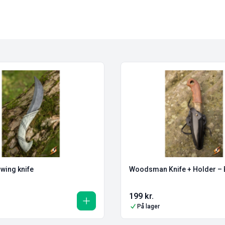
wing knife
Woodsman Knife + Holder – 
199
kr.
På lager