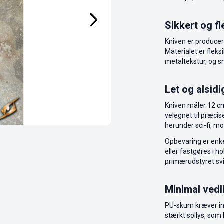
Sikkert og f
Kniven er producer
Materialet er fleks
metaltekstur, og sm
Let og alsidi
Kniven måler 12 cm
velegnet til præcis
herunder sci-fi, m
Opbevaring er enke
eller fastgøres i 
primærudstyret svi
Minimal vedl
PU-skum kræver ing
stærkt sollys, som 