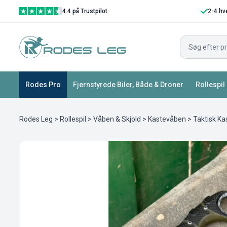
4.4 på Trustpilot
2-4 hv
Rodes Pro
Fjernstyrede Biler, Både & Droner
Rollespil
Rodes Leg
>
Rollespil
>
Våben & Skjold
>
Kastevåben
> Taktisk Ka