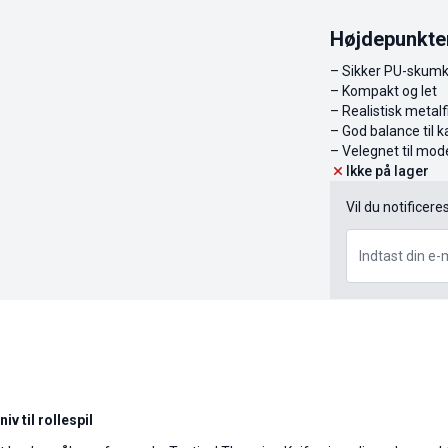
Højdepunkte
– Sikker PU-skumk
– Kompakt og let
– Realistisk metalf
– God balance til k
– Velegnet til mode
Ikke på lager
Vil du notificere
v til rollespil