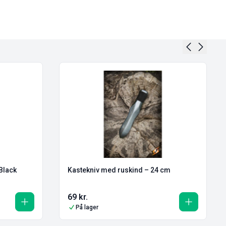
Black
Kastekniv med ruskind – 24 cm
69
kr.
På lager