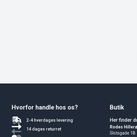
Hvorfor handle hos os?
Butik
Her finder d
2-4 hverdages levering
Rodes Hiller
14 dages returret
Slotsgade 1B