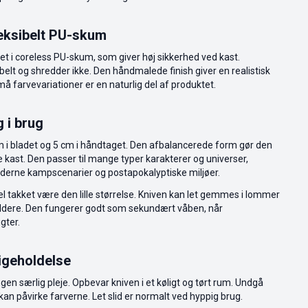
leksibelt PU-skum
et i coreless PU-skum, som giver høj sikkerhed ved kast.
ibelt og shredder ikke. Den håndmalede finish giver en realistisk
å farvevariationer er en naturlig del af produktet.
g i brug
 i bladet og 5 cm i håndtaget. Den afbalancerede form gør den
e kast. Den passer til mange typer karakterer og universer,
oderne kampscenarier og postapokalyptiske miljøer.
l takket være den lille størrelse. Kniven kan let gemmes i lommer
holdere. Den fungerer godt som sekundært våben, når
gter.
igeholdelse
en særlig pleje. Opbevar kniven i et køligt og tørt rum. Undgå
kan påvirke farverne. Let slid er normalt ved hyppig brug.