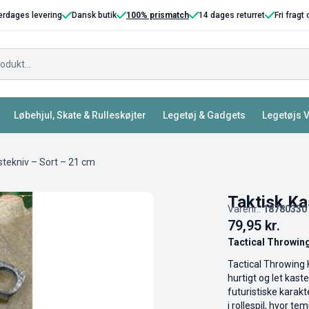
erdages levering
Dansk butik
100% prismatch
14 dages returret
Fri fragt
Løbehjul, Skate & Rulleskøjter
Legetøj & Gadgets
Legetøjs 
stekniv – Sort – 21 cm
Taktisk Ka
Varenr.:
18780330
79,95
kr.
Tactical Throwing
Tactical Throwing K
hurtigt og let kast
futuristiske karak
i rollespil, hvor t