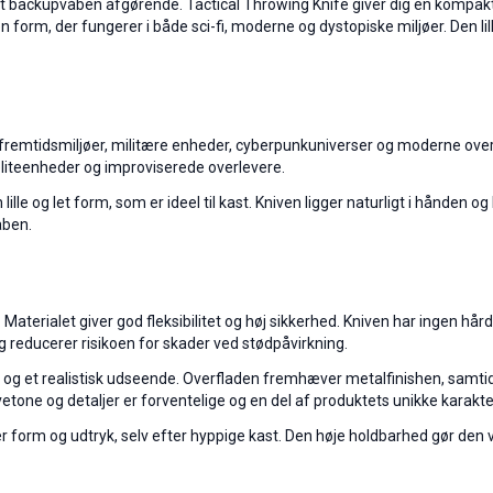
ligt backupvåben afgørende. Tactical Throwing Knife giver dig en kompakt, 
form, der fungerer i både sci-fi, moderne og dystopiske miljøer. Den lill
ra fremtidsmiljøer, militære enheder, cyberpunkuniverser og moderne over
eliteenheder og improviserede overlevere.
lle og let form, som er ideel til kast. Kniven ligger naturligt i hånden 
åben.
 Materialet giver god fleksibilitet og høj sikkerhed. Kniven har ingen hå
og reducerer risikoen for skader ved stødpåvirkning.
s og et realistisk udseende. Overfladen fremhæver metalfinishen, samt
rvetone og detaljer er forventelige og en del af produktets unikke karakte
r form og udtryk, selv efter hyppige kast. Den høje holdbarhed gør den v