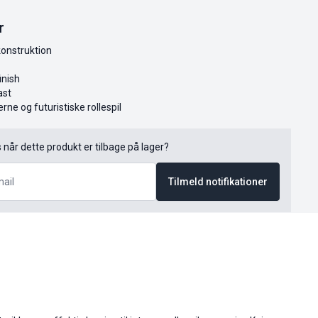
r
onstruktion
inish
ast
rne og futuristiske rollespil
s når dette produkt er tilbage på lager?
Tilmeld notifikationer