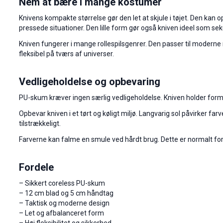
Nem at bære i mange kostumer
Knivens kompakte størrelse gør den let at skjule i tøjet. Den kan 
pressede situationer. Den lille form gør også kniven ideel som se
Kniven fungerer i mange rollespilsgenrer. Den passer til moderne mi
fleksibel på tværs af universer.
Vedligeholdelse og opbevaring
PU-skum kræver ingen særlig vedligeholdelse. Kniven holder formen 
Opbevar kniven i et tørt og køligt miljø. Langvarig sol påvirker f
tilstrækkeligt.
Farverne kan falme en smule ved hårdt brug. Dette er normalt for 
Fordele
– Sikkert coreless PU-skum
– 12 cm blad og 5 cm håndtag
– Taktisk og moderne design
– Let og afbalanceret form