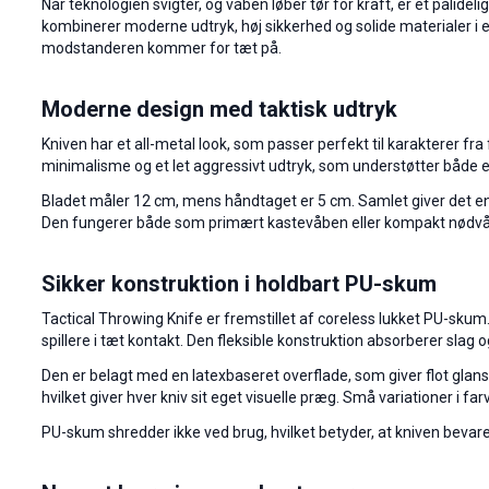
Når teknologien svigter, og våben løber tør for kraft, er et pålide
kombinerer moderne udtryk, høj sikkerhed og solide materialer i en 
modstanderen kommer for tæt på.
Moderne design med taktisk udtryk
Kniven har et all-metal look, som passer perfekt til karakterer f
minimalisme og et let aggressivt udtryk, som understøtter både 
Bladet måler 12 cm, mens håndtaget er 5 cm. Samlet giver det en li
Den fungerer både som primært kastevåben eller kompakt nødv
Sikker konstruktion i holdbart PU-skum
Tactical Throwing Knife er fremstillet af coreless lukket PU-skum.
spillere i tæt kontakt. Den fleksible konstruktion absorberer slag 
Den er belagt med en latexbaseret overflade, som giver flot glan
hvilket giver hver kniv sit eget visuelle præg. Små variationer i fa
PU-skum shredder ikke ved brug, hvilket betyder, at kniven bevare