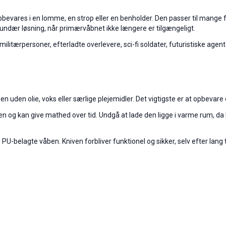
opbevares i en lomme, en strop eller en benholder. Den passer til mange 
kundær løsning, når primærvåbnet ikke længere er tilgængeligt.
litærpersoner, efterladte overlevere, sci-fi soldater, futuristiske agent
uden olie, voks eller særlige plejemidler. Det vigtigste er at opbevare 
arven og kan give mathed over tid. Undgå at lade den ligge i varme rum, 
PU-belagte våben. Kniven forbliver funktionel og sikker, selv efter lang 