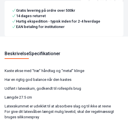
Gratis levering på ordre over 500kr
14 dages returret
Hurtig ekspedition - typisk inden for 2-4 hverdage
EAN betaling for institutioner
Beskrivelse
Specifikationer
Kaste økse med “træ” håndtag og “metal” klinge
Har en rigtig god balance når den kastes
Udført i latexskum, godkendt til rollespils brug
Længde 27.5 cm
Latexskummet er udviklet til at absorbere slag og til ikke at revne
For give dit latexvåben længst mulig levetid, skal der regelmæssigt
bruges silikonespray