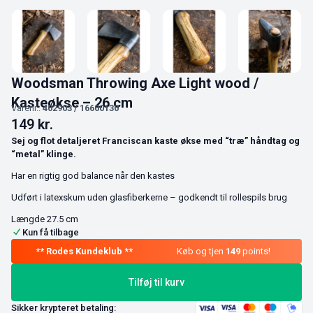
Woodsman Throwing Axe Light wood /
Kasteøkse – 26 cm
Varenr.:
402903 / 16600130
149
kr.
Sej og flot detaljeret Franciscan kaste økse med “træ” håndtag og
“metal” klinge.
Har en rigtig god balance når den kastes
Udført i latexskum uden glasfiberkerne – godkendt til rollespils brug
Længde 27.5 cm
Kun få tilbage
Køb og tjen
149
points!
Tilføj til kurv
Sikker krypteret betaling: