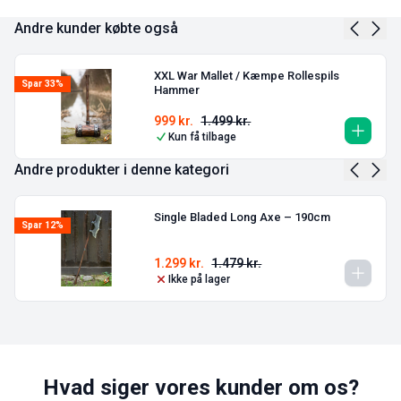
Andre kunder købte også
XXL War Mallet / Kæmpe Rollespils
Spar 33%
Hammer
999
kr.
1.499
kr.
Kun få tilbage
Andre produkter i denne kategori
Single Bladed Long Axe – 190cm
Spar 12%
1.299
kr.
1.479
kr.
Ikke på lager
Hvad siger vores kunder om os?