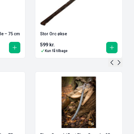
le – 75 cm
Stor Orc økse
599
kr.
Kun få tilbage