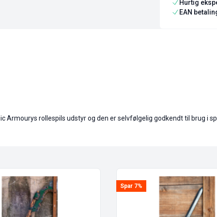
Hurtig ekspe
EAN betaling
Armourys rollespils udstyr og den er selvfølgelig godkendt til brug i spi
Spar 7%