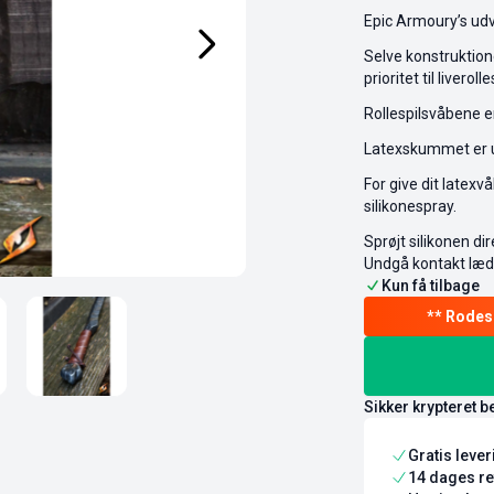
Epic Armoury’s udv
Selve konstruktion
prioritet til liverolle
Rollespilsvåbene e
Latexskummet er udv
For give dit latex
silikonespray.
Sprøjt silikonen di
Undgå kontakt læde
Kun få tilbage
Sikker krypteret b
Gratis leve
14 dages re