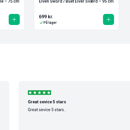
le – 75 cm
Elven Sword / Buet Elver Sværd – 95 cm
699
kr.
På lager
Great sevice 5 stars
Great sevice 5 stars...