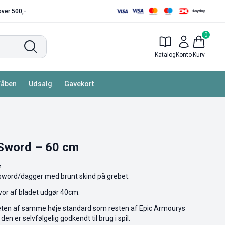
 over 500,-
0
Katalog
Konto
Kurv
Våben
Udsalg
Gavekort
 Sword – 60 cm
.
tsword/dagger med brunt skind på grebet.
or af bladet udgør 40cm.
iteten af samme høje standard som resten af Epic Armourys
 den er selvfølgelig godkendt til brug i spil.