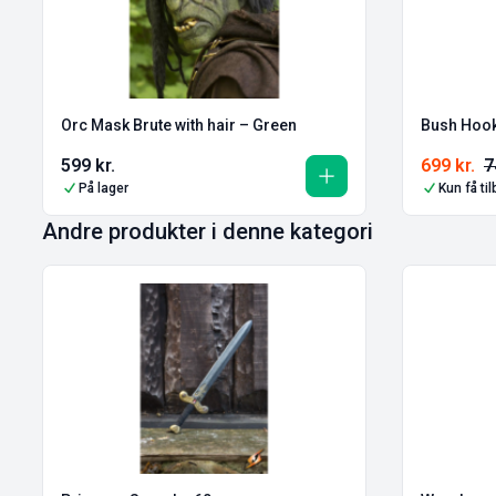
Orc Mask Brute with hair – Green
Bush Hook
599
kr.
699
kr.
7
På lager
Kun få ti
Andre produkter i denne kategori