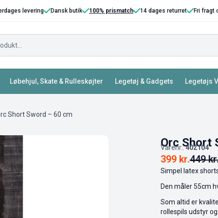
erdages levering
Dansk butik
100% prismatch
14 dages returret
Fri fragt
Løbehjul, Skate & Rulleskøjter
Legetøj & Gadgets
Legetøjs 
rc Short Sword – 60 cm
Orc Short
Varenr.:
402104
399
kr.
449
kr
Simpel latex shor
Den måler 55cm hv
Som altid er kval
rollespils udstyr og