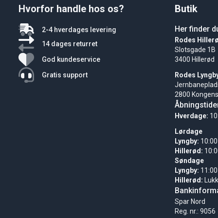
Hvorfor handle hos os?
Butik
Her finder d
2-4 hverdages levering
Rodes Hiller
14 dages returret
Slotsgade 1B
God kundeservice
3400 Hillerød
Gratis support
Rodes Lyngb
Jernbaneplad
2800 Kongens
Åbningstide
Hverdage:
10
Lørdage
Lyngby:
10:00
Hillerød:
10:0
Søndage
Lyngby:
11:00
Hillerød:
Luk
Bankinforma
Spar Nord
Reg. nr.: 9056