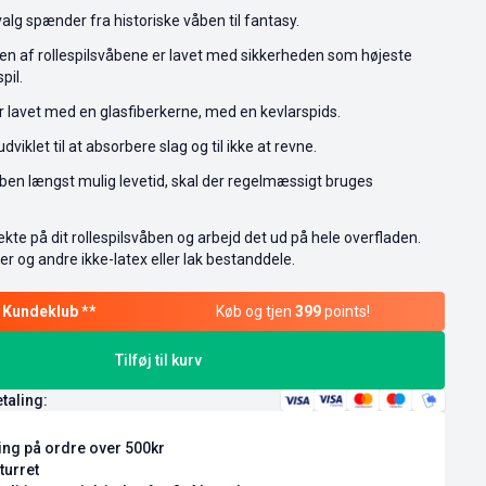
alg spænder fra historiske våben til fantasy.
en af rollespilsvåbene er lavet med sikkerheden som højeste
spil.
r lavet med en glasfiberkerne, med en kevlarspids.
iklet til at absorbere slag og til ikke at revne.
våben længst mulig levetid, skal der regelmæssigt bruges
rekte på dit rollespilsvåben og arbejd det ud på hele overfladen.
r og andre ikke-latex eller lak bestanddele.
Køb og tjen
399
points!
Tilføj til kurv
etaling:
ring på ordre over 500kr
turret