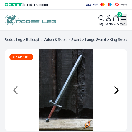
4.4 på Trustpilot
0
Søg
Konto
Kurv
Menu
Rodes Leg
>
Rollespil
>
Våben & Skjold
>
Sværd
>
Lange Sværd
> King Sword X
Spar 10%