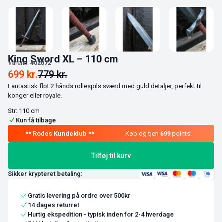
King Sword XL – 110 cm
Varenr.:
402072
699
kr.
779
kr.
Fantastisk flot 2 hånds rollespils sværd med guld detaljer, perfekt til
konger eller royale.
Str: 110 cm
Kun få tilbage
Køb og tjen
699
points!
Tilføj til kurv
Sikker krypteret betaling:
Gratis levering på ordre over 500kr
14 dages returret
Hurtig ekspedition - typisk inden for 2-4 hverdage