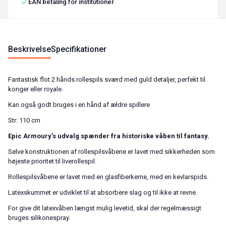
EAN betaling for institutioner
Beskrivelse
Specifikationer
Fantastisk flot 2 hånds rollespils sværd med guld detaljer, perfekt til
konger eller royale.
Kan også godt bruges i en hånd af ældre spillere
Str: 110 cm
Epic Armoury’s udvalg spænder fra historiske våben til fantasy.
Selve konstruktionen af rollespilsvåbene er lavet med sikkerheden som
højeste prioritet til liverollespil.
Rollespilsvåbene er lavet med en glasfiberkerne, med en kevlarspids.
Latexskummet er udviklet til at absorbere slag og til ikke at revne.
For give dit latexvåben længst mulig levetid, skal der regelmæssigt
bruges silikonespray.