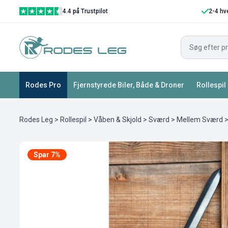
4.4 på Trustpilot
2-4 hv
Rodes Pro
Fjernstyrede Biler, Både & Droner
Rollespil
Rodes Leg
>
Rollespil
>
Våben & Skjold
>
Sværd
>
Mellem Sværd
>
Spar 7%