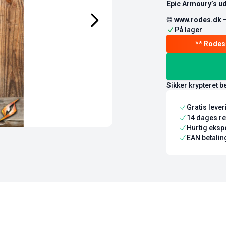
Epic Armoury’s ud
©
www.rodes.dk
På lager
Sikker krypteret b
Gratis leve
14 dages re
Hurtig ekspe
EAN betaling