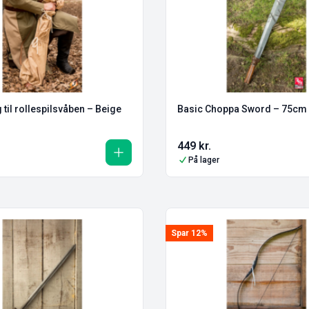
til rollespilsvåben – Beige
Basic Choppa Sword – 75cm
449
kr.
På lager
Spar 12%