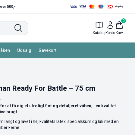
 over 500,-
0
Katalog
Konto
Kurv
Våben
Udsalg
Gavekort
an Ready For Battle – 75 cm
.
or at få dig et utroligt flot og detaljeret våben, i en kvalitet
live brugt.
 langt og lavet i høj kvalitets latex, specialskum og lak med en
fiber kerne.