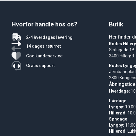
Hvorfor handle hos os?
Butik
Her finder d
2-4 hverdages levering
Rodes Hiller
14 dages returret
Slotsgade 1B
God kundeservice
3400 Hillerød
Gratis support
Rodes Lyngb
Jernbaneplad
2800 Kongens
Åbningstide
Hverdage:
10
Lørdage
Lyngby:
10:00
Hillerød:
10:0
Søndage
Lyngby:
11:00
Hillerød:
Luk