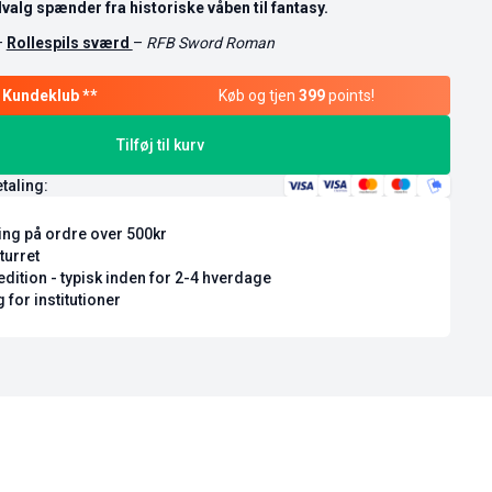
valg spænder fra historiske våben til fantasy.
–
Rollespils sværd
–
RFB Sword Roman
Køb og tjen
399
points!
Tilføj til kurv
etaling:
ring på ordre over 500kr
turret
dition - typisk inden for 2-4 hverdage
 for institutioner