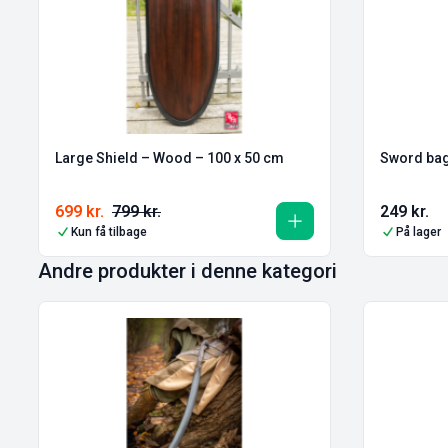
Large Shield – Wood – 100 x 50 cm
Sword bag 
699
kr.
799
kr.
249
kr.
Kun få tilbage
På lager
Andre produkter i denne kategori