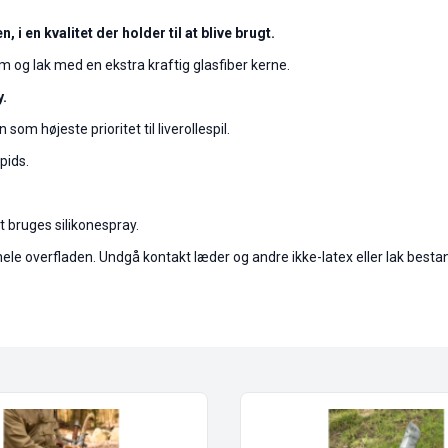
, i en kvalitet der holder til at blive brugt.
um og lak med en ekstra kraftig glasfiber kerne.
y.
om højeste prioritet til liverollespil.
pids.
t bruges silikonespray.
 hele overfladen. Undgå kontakt læder og andre ikke-latex eller lak besta