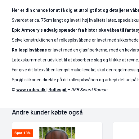
Her er din chance for at få dig et utroligt flot og detaljeret våben
Sværdet er ca. 75cm langt og lavet i høj kvalitets latex, specialsk
Epic Armoury’s udvalg spænder fra historiske våben til fantas
Selve konstruktionen af rollespilsvåbene er lavet med sikkerheden s
Rollespilsvåbene
er lavet med en glasfiberkerne, med en kevlars
Latexskummet er udviklet til at absorbere slag og til ikke at revne.
For give dit latexvåben længst mulig levetid, skal der regelmæssig
Sprøjt silikonen direkte på dit rollespilsvåben og arbejd det ud på
©
www.rodes.dk
|
Rollespil
–
RFB Sword Roman
Andre kunder købte også
Spar 13%