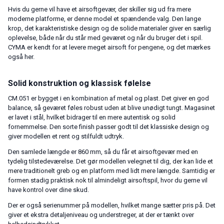
Hvis du gerne vil have et airsoftgevær, der skiller sig ud fra mere
moderne platforme, er denne model et spændende valg. Den lange
krop, det karakteristiske design og de solide materialer giver en særlig
oplevelse, både når du står med geværet og når du bruger det i spil.
CYMA er kendt for at levere meget airsoft for pengene, og det mærkes
også her.
Solid konstruktion og klassisk følelse
CM.051 er bygget i en kombination af metal og plast. Det giver en god
balance, så geværet føles robust uden at blive unødigt tungt. Magasinet
er lavet i stål, hvilket bidrager til en mere autentisk og solid
fornemmelse. Den sorte finish passer godt til det klassiske design og
giver modellen et rent og stilfuldt udtryk.
Den samlede længde er 860 mm, så du får et airsoftgevær med en
tydelig tilstedeværelse. Det gør modellen velegnet til dig, der kan lide et
mere traditionelt greb og en platform med lidt mere længde. Samtidig er
formen stadig praktisk nok til almindeligt airsoftspil, hvor du gerne vil
have kontrol over dine skud.
Der er også serienummer på modellen, hvilket mange sætter pris på. Det
giver et ekstra detaljeniveau og understreger, at der er tænkt over