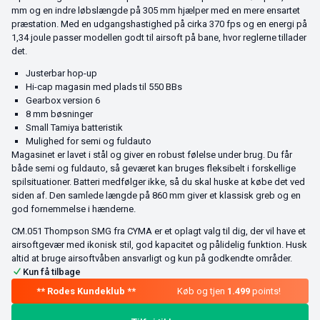
mm og en indre løbslængde på 305 mm hjælper med en mere ensartet
præstation. Med en udgangshastighed på cirka 370 fps og en energi på
1,34 joule passer modellen godt til airsoft på bane, hvor reglerne tillader
det.
Justerbar hop-up
Hi-cap magasin med plads til 550 BBs
Gearbox version 6
8 mm bøsninger
Small Tamiya batteristik
Mulighed for semi og fuldauto
Magasinet er lavet i stål og giver en robust følelse under brug. Du får
både semi og fuldauto, så geværet kan bruges fleksibelt i forskellige
spilsituationer. Batteri medfølger ikke, så du skal huske at købe det ved
siden af. Den samlede længde på 860 mm giver et klassisk greb og en
god fornemmelse i hænderne.
CM.051 Thompson SMG fra CYMA er et oplagt valg til dig, der vil have et
airsoftgevær med ikonisk stil, god kapacitet og pålidelig funktion. Husk
altid at bruge airsoftvåben ansvarligt og kun på godkendte områder.
Kun få tilbage
Køb og tjen
1.499
points!