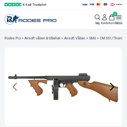
4.4 på Trustpilot
0
Søg
Konto
Kurv
Menu
Rodes Pro
>
Airsoft våben & tilbehør
>
Airsoft Våben
>
SMG
> CM.051/Thompson