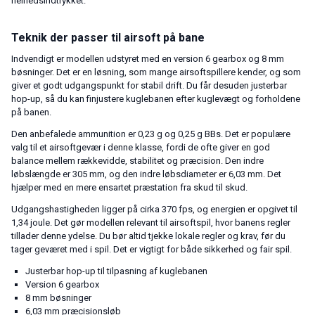
helhedsindtrykket.
Teknik der passer til airsoft på bane
Indvendigt er modellen udstyret med en version 6 gearbox og 8 mm
bøsninger. Det er en løsning, som mange airsoftspillere kender, og som
giver et godt udgangspunkt for stabil drift. Du får desuden justerbar
hop-up, så du kan finjustere kuglebanen efter kuglevægt og forholdene
på banen.
Den anbefalede ammunition er 0,23 g og 0,25 g BBs. Det er populære
valg til et airsoftgevær i denne klasse, fordi de ofte giver en god
balance mellem rækkevidde, stabilitet og præcision. Den indre
løbslængde er 305 mm, og den indre løbsdiameter er 6,03 mm. Det
hjælper med en mere ensartet præstation fra skud til skud.
Udgangshastigheden ligger på cirka 370 fps, og energien er opgivet til
1,34 joule. Det gør modellen relevant til airsoftspil, hvor banens regler
tillader denne ydelse. Du bør altid tjekke lokale regler og krav, før du
tager geværet med i spil. Det er vigtigt for både sikkerhed og fair spil.
Justerbar hop-up til tilpasning af kuglebanen
Version 6 gearbox
8 mm bøsninger
6,03 mm præcisionsløb