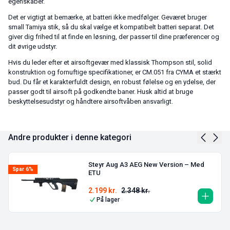
egenskaber.
Det er vigtigt at bemærke, at batteri ikke medfølger. Geværet bruger
small Tamiya stik, så du skal vælge et kompatibelt batteri separat. Det
giver dig frihed til at finde en løsning, der passer til dine præferencer og
dit øvrige udstyr.
Hvis du leder efter et airsoftgevær med klassisk Thompson stil, solid
konstruktion og fornuftige specifikationer, er CM.051 fra CYMA et stærkt
bud. Du får et karakterfuldt design, en robust følelse og en ydelse, der
passer godt til airsoft på godkendte baner. Husk altid at bruge
beskyttelsesudstyr og håndtere airsoftvåben ansvarligt.
Andre produkter i denne kategori
Steyr Aug A3 AEG New Version – Med
Spar 6%
ETU
2.199
kr.
2.348
kr.
På lager