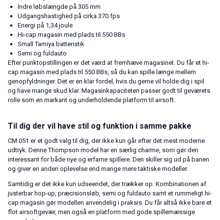
Indre løbslængde på 305 mm
Udgangshastighed på cirka 370 fps
Energi på 1,34 joule
Hi-cap magasin med plads til 550 BBs
Small Tamiya batteristik
Semi og fuldauto
Efter punktopstillingen er det værd at fremhæve magasinet. Du får et hi-
cap magasin med plads til 550 BBs, så du kan spille længe mellem
genopfyldninger. Det er en klar fordel, hvis du gerne vil holde dig i spil
og have mange skud klar. Magasinkapaciteten passer godt til geværets
rolle som en markant og underholdende platform til airsoft.
Til dig der vil have stil og funktion i samme pakke
CM.051 er et godt valg til dig, der ikke kun går efter det mest moderne
udtryk. Denne Thompson model har en særlig charme, som gør den
interessant for både nye og erfarne spillere. Den skiller sig ud på banen
og giver en anden oplevelse end mange mere taktiske modeller.
Samtidig er det ikke kun udseendet, der trækker op. Kombinationen af
justerbar hop-up, præcisionsløb, semi og fuldauto samt et rummeligt hi-
cap magasin gør modellen anvendelig i praksis. Du får altså ikke bare et
flot airsoftgevær, men også en platform med gode spillemæssige