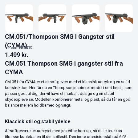
CM.051/Thompson SMG I Gangster stil
(CYMA)
Varenr.:
FB4070
1.499
kr.
CM.051 Thompson SMG i gangster stil fra
CYMA
CM.051 fra CYMA er et airsoftgevær med et klassisk udtryk og en solid
konstruktion. Her får du en Thompson inspireret model i sort finish, som
passer godt til dig, der vil have et markant design og en stabil
skydeoplevelse. Modellen kombinerer metal og plast, så du får en god
balance mellem holdbarhed og vægt.
Klassisk stil og stabil ydelse
Airsoftgeværet er udstyret med justerbar hop-up, så du lettere kan
tilpasse kuglebanen til din spillestil. Den indre præcisionsløb på 6,03