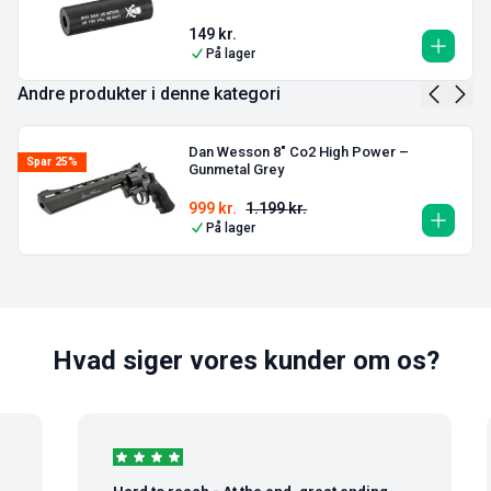
149
kr.
På lager
Andre produkter i denne kategori
Dan Wesson 8″ Co2 High Power –
Spar 25%
Gunmetal Grey
999
kr.
1.199
kr.
På lager
Hvad siger vores kunder om os?