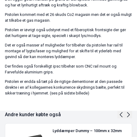
og har et lynhurtigt aftræk og kraftig blowback.
Pistolen kommert med et 26 skuds Co2 magasin men det er også muligt
at tilkøbe et gas magasin.
Pistolen er iøvrigt også udstyret med et fiberoptisk frontsigte der gør
det hurtigere at tage sigte, specielt i skarpt lys/modlys.
Det er også masser af muligheder for tilbehør da pistolen har rail til
montage af lygte/laser og mulighed for at skifte til et yderløb med
gevind så der kan monteres lyddæmper.
Der findes også forskelligt ipsc tilbehør som CNC rail mount og
Farvefulde aluminium grips.
Pistolen er endda så tæt på de rigtige dementioner at den passede
direkte i en af kollegaernes konkurrence skydnings bælte, perfekt til
sikker træning i hjemmet. (ses på sidste billede)
Andre kunder købte også
Lyddæmper Dummy – 100mm x 32mm