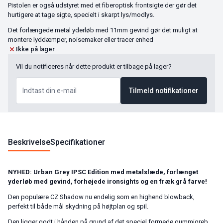
Pistolen er også udstyret med et fiberoptisk frontsigte der gør det
hurtigere at tage sigte, specielt i skarpt lys/modlys.
Det forlængede metal yderløb med 11mm gevind gør det muligt at
montere lyddæmper, noisemaker eller tracer enhed
Ikke på lager
Vil du notificeres når dette produkt er tilbage på lager?
Tilmeld notifikationer
Beskrivelse
Specifikationer
NYHED: Urban Grey IPSC Edition med metalslæde, forlænget
yderløb med gevind, forhøjede ironsights og en fræk grå farve!
Den populære CZ Shadow nu endelig som en highend blowback,
perfekt til både mål skydning på højtplan og spil.
Den ligger godt i hånden på grund af det speciel formede gummigreb