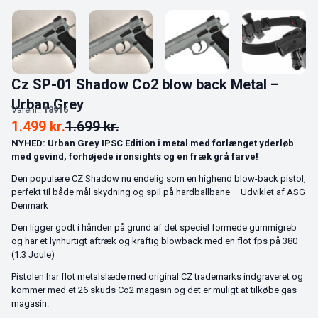
Cz SP-01 Shadow Co2 blow back Metal –
Urban Grey
Varenr.:
18916
1.499
kr.
1.699
kr.
NYHED: Urban Grey IPSC Edition i metal med forlænget yderløb
med gevind, forhøjede ironsights og en fræk grå farve!
Den populære CZ Shadow nu endelig som en highend blow-back pistol,
perfekt til både mål skydning og spil på hardballbane – Udviklet af ASG
Denmark
Den ligger godt i hånden på grund af det speciel formede gummigreb
og har et lynhurtigt aftræk og kraftig blowback med en flot fps på 380
(1.3 Joule)
Pistolen har flot metalslæde med original CZ trademarks indgraveret og
kommer med et 26 skuds Co2 magasin og det er muligt at tilkøbe gas
magasin.