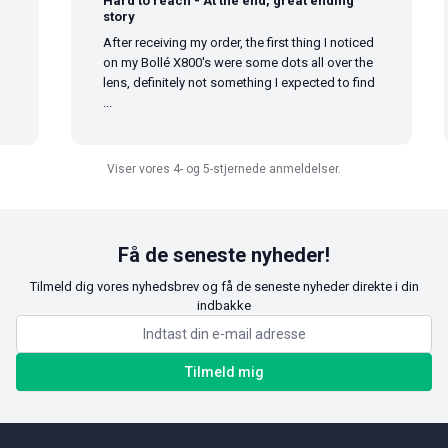
Hard to reach - At the end, great ending
story
After receiving my order, the first thing I noticed
on my Bollé X800's were some dots all over the
lens, definitely not something I expected to find
...
Viser vores 4- og 5-stjernede anmeldelser.
Få de seneste nyheder!
Tilmeld dig vores nyhedsbrev og få de seneste nyheder direkte i din
indbakke
Tilmeld mig