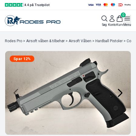
4.4 på Trustpilot
0
Søg
Konto
Kurv
Menu
Rodes Pro
>
Airsoft våben & tilbehør
>
Airsoft Våben
>
Hardball Pistoler
>
Co2 P
Spar 12%