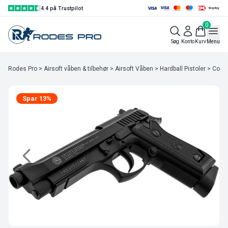
4.4 på Trustpilot
0
Søg
Konto
Kurv
Menu
Rodes Pro
>
Airsoft våben & tilbehør
>
Airsoft Våben
>
Hardball Pistoler
>
Co2 P
Spar 13%