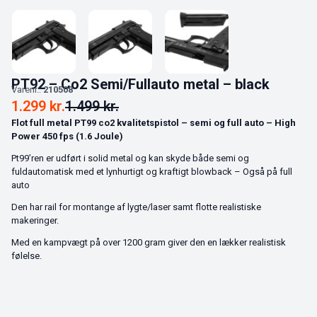
PT92 – Co2 Semi/Fullauto metal – black
Varenr.:
210508
1.299
kr.
1.499
kr.
Flot full metal PT99 co2 kvalitetspistol – semi og full auto – High
Power 450 fps (1.6 Joule)
Pt99’ren er udført i solid metal og kan skyde både semi og
fuldautomatisk med et lynhurtigt og kraftigt blowback – Også på full
auto
Den har rail for montange af lygte/laser samt flotte realistiske
makeringer.
Med en kampvægt på over 1200 gram giver den en lækker realistisk
følelse.