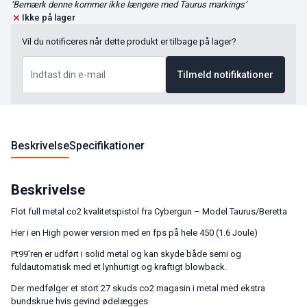
‘Bemærk denne kommer ikke længere med Taurus markings’
Ikke på lager
Vil du notificeres når dette produkt er tilbage på lager?
Tilmeld notifikationer
Beskrivelse
Specifikationer
Beskrivelse
Flot full metal co2 kvalitetspistol fra Cybergun – Model Taurus/Beretta
Her i en High power version med en fps på hele 450 (1.6 Joule)
Pt99’ren er udført i solid metal og kan skyde både semi og
fuldautomatisk med et lynhurtigt og kraftigt blowback.
Der medfølger et stort 27 skuds co2 magasin i metal med ekstra
bundskrue hvis gevind ødelægges.