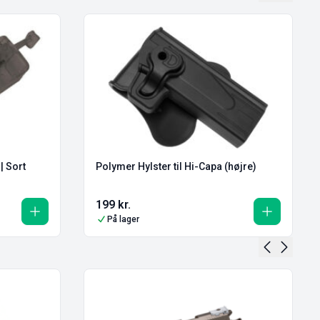
| Sort
Polymer Hylster til Hi-Capa (højre)
199
kr.
På lager