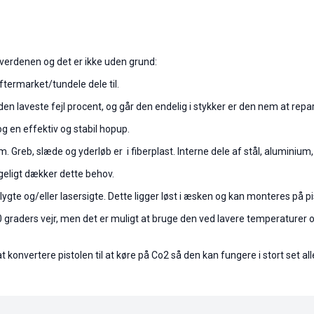
i verdenen og det er ikke uden grund:
aftermarket/tundele dele til.
 laveste fejl procent, og går den endelig i stykker er den nem at repa
g en effektiv og stabil hopup.
Greb, slæde og yderløb er i fiberplast. Interne dele af stål, aluminium,
geligt dækker dette behov.
 lygte og/eller lasersigte. Dette ligger løst i æsken og kan monteres på 
 graders vejr, men det er muligt at bruge den ved lavere temperaturer 
 konvertere pistolen til at køre på Co2 så den kan fungere i stort set al