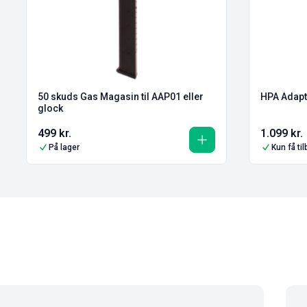
50 skuds Gas Magasin til AAP01 eller
HPA Adapt
glock
499
kr.
1.099
kr.
På lager
Kun få ti