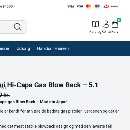
 over 500,-
0
Katalog
Konto
Kurv
anaer
Udsalg
Hardball Heaven
i Hi-Capa Gas Blow Back – 5.1
P51
99
kr.
apa gas Blow Back – Made in Japan
ie er kendt for at være de bedste gas pistoler i verdenen og det er
ed det mest stabile blowback design og med den laveste fejl