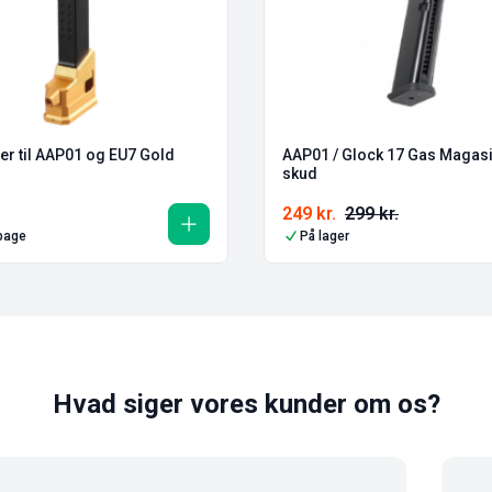
er til AAP01 og EU7 Gold
AAP01 / Glock 17 Gas Magasi
skud
249
kr.
299
kr.
lbage
På lager
Hvad siger vores kunder om os?