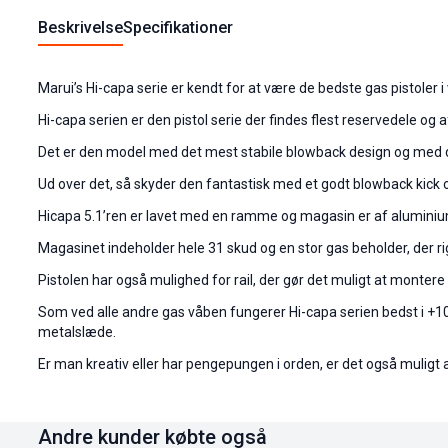
Beskrivelse
Specifikationer
Marui’s Hi-capa serie er kendt for at være de bedste gas pistoler 
Hi-capa serien er den pistol serie der findes flest reservedele og 
Det er den model med det mest stabile blowback design og med den
Ud over det, så skyder den fantastisk med et godt blowback kick o
Hicapa 5.1’ren er lavet med en ramme og magasin er af aluminium. 
Magasinet indeholder hele 31 skud og en stor gas beholder, der ri
Pistolen har også mulighed for rail, der gør det muligt at montere
Som ved alle andre gas våben fungerer Hi-capa serien bedst i +10
metalslæde.
Er man kreativ eller har pengepungen i orden, er det også muligt at
Andre kunder købte også