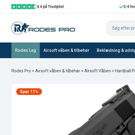
4.4 på Trustpilot
2-4 hv
Rodes Leg
Airsoft våben & tilbehør
Beklædning & udst
Rodes Pro
>
Airsoft våben & tilbehør
>
Airsoft Våben
>
Hardball P
Spar 11%