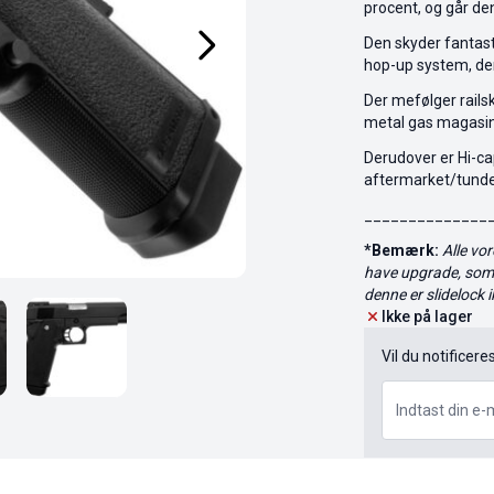
procent, og går den
Den skyder fantast
hop-up system, der
Der mefølger railsk
metal gas magasin 
Derudover er Hi-cap
aftermarket/tundele
______________
*Bemærk:
Alle vo
have upgrade, som e
denne er slidelock i
Ikke på lager
Vil du notificere