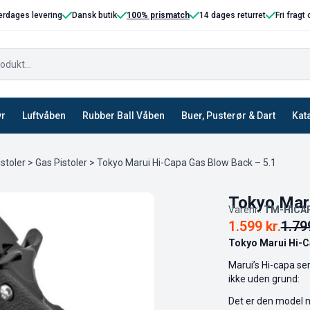
erdages levering
Dansk butik
100% prismatch
14 dages returret
Fri fragt
yr
Luftvåben
Rubber Ball Våben
Buer, Pusterør & Dart
Kat
istoler
>
Gas Pistoler
> Tokyo Marui Hi-Capa Gas Blow Back – 5.1
Tokyo Maru
Varenr.:
TM-HICA
1.599
kr.
1.7
Tokyo Marui Hi-C
Marui’s Hi-capa ser
ikke uden grund:
Det er den model m