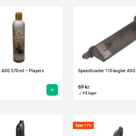
s ASG 570 ml – Players
Speedloader 110 kugler ASG 
69
kr.
På lager
Spar 17%