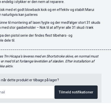
 endelig i stykker er den nem at reparere.
isk med et godt blowback kick og en effektiv og stabilt Marui
 naturligvis kan justeres
inne til montering af laser/lygte og der medfølger stort 31 skuds
med stor gasbeholder – Nok til at affyrer alle 31 skud i træk
a den pistol serie der findes flest tilbehørs- og
 dele til.
________________________________________________________
res Tm Hicapa’s leveres med en Shortstroke skive, en normal must
r med til at forlænge levetiden af slæden. Efter installation af
kke aktiv.
s når dette produkt er tilbage på lager?
Tilmeld notifikationer