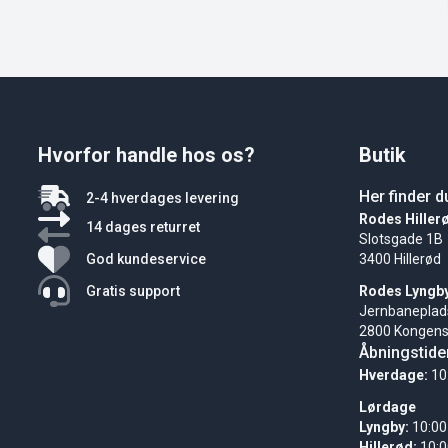
Hvorfor handle hos os?
Butik
Her finder d
2-4 hverdages levering
Rodes Hiller
14 dages returret
Slotsgade 1B
God kundeservice
3400 Hillerød
Gratis support
Rodes Lyngb
Jernbaneplad
2800 Kongens
Åbningstide
Hverdage:
10
Lørdage
Lyngby:
10:00
Hillerød:
10:0