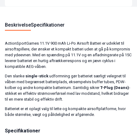
Beskrivelse
Specifikationer
ActionSportGames 11.1V 900 mAh Li-Po Airsoft Batteri er udviklet til
airsoftspillere, der ønsker et kompakt batteri uden at gå på kompromis
med ydeevnen. Med en spænding på 11.1V og en afladningsrate på 15C
leverer batteriet en hurtig aftrækkerrespons og en jævn cyklus i
kompatible AEG-våben.
Den slanke
single-stick
udformning gør batteriet særligt velegnet til
våben med begrænset batteriplads, eksempelvis buffer tubes, PDW-
kolber og andre kompakte batterirum. Samtidig sikrer
T-Plug (Deans)
-
stikket en effektiv strømoverførsel med lav modstand, hvilket bidrager
til en mere stabil og effektiv drift.
Batteriet er et oplagt valg til lette og kompakte airsoftplatforme, hvor
både størrelse, vægt og pålidelighed er afgørende.
Specifikationer