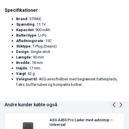
Specifikationer
Brand:
STRIKE
Spænding:
11.1V
Kapacitet:
900 mAh
Batteritype:
Li-Po
Afladningsrate:
15C
Stiktype:
T-Plug (Deans)
Design:
Single-stick
Længde:
90 mm
Bredde:
18 mm
Højde:
17 mm
Vægt:
62 g
Velegnet til:
AEG-airsoftvåben med begrænset batteriplads,
f.eks. buffer tubes og kompakte kolber.
Andre kunder købte også
ASG A450 Pro Lader med autostop –
Universal