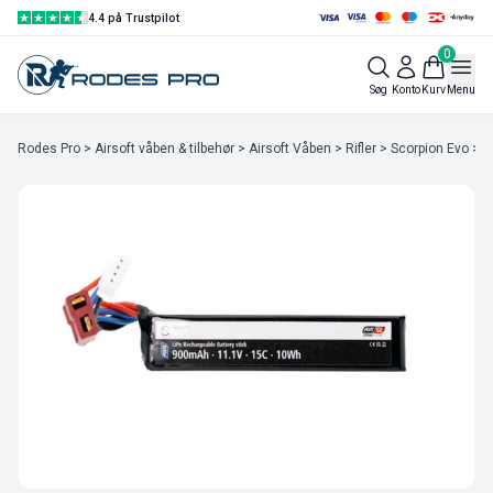
4.4 på Trustpilot
0
Søg
Konto
Kurv
Menu
Rodes Pro
>
Airsoft våben & tilbehør
>
Airsoft Våben
>
Rifler
>
Scorpion Evo
> 1