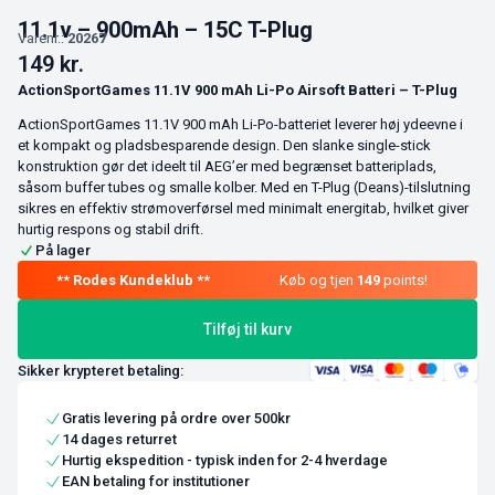
11.1v – 900mAh – 15C T-Plug
Varenr.:
20267
149
kr.
ActionSportGames 11.1V 900 mAh Li-Po Airsoft Batteri – T-Plug
ActionSportGames 11.1V 900 mAh Li-Po-batteriet leverer høj ydeevne i
et kompakt og pladsbesparende design. Den slanke single-stick
konstruktion gør det ideelt til AEG’er med begrænset batteriplads,
såsom buffer tubes og smalle kolber. Med en T-Plug (Deans)-tilslutning
sikres en effektiv strømoverførsel med minimalt energitab, hvilket giver
hurtig respons og stabil drift.
På lager
Køb og tjen
149
points!
Tilføj til kurv
Sikker krypteret betaling:
Gratis levering på ordre over 500kr
14 dages returret
Hurtig ekspedition - typisk inden for 2-4 hverdage
EAN betaling for institutioner