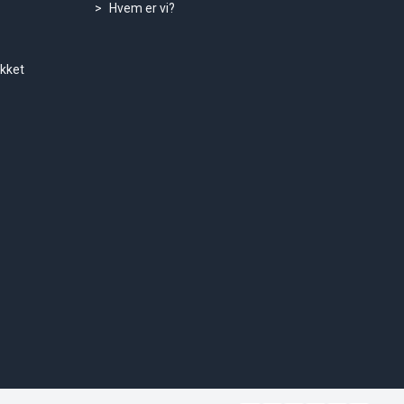
Hvem er vi?
ukket