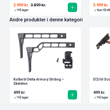
2.999
kr.
3.899
kr.
5.999
kr.
På lager
Kun få ti
Andre produkter i denne kategori
Kolbe til Delta Armory Stribog –
ECU til Sc
Skeleton
499
kr.
499
kr.
På lager
På lager