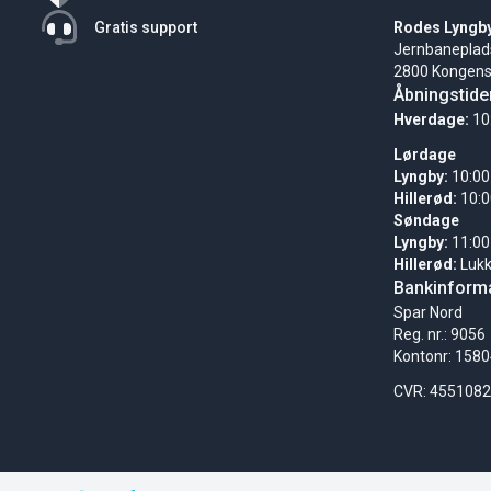
Gratis support
Rodes Lyngb
Jernbaneplad
2800 Kongens
Åbningstide
Hverdage:
10
Lørdage
Lyngby:
10:00
Hillerød:
10:0
Søndage
Lyngby:
11:00
Hillerød:
Luk
Bankinforma
Spar Nord
Reg. nr.: 9056
Kontonr: 158
CVR: 455108