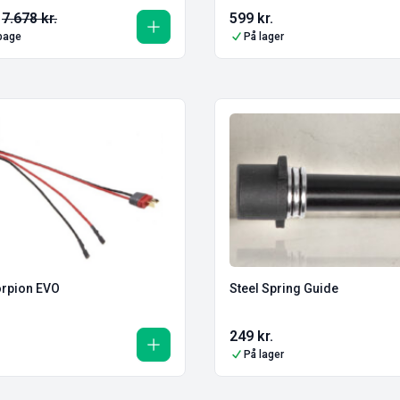
7.678
kr.
599
kr.
lbage
På lager
orpion EVO
Steel Spring Guide
249
kr.
På lager