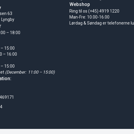
Webshop
y
Ring til os (+45) 4919 1220
sen 63
Man-Fre: 10.00-16.00
 Lyngby
Lørdag & Søndag er telefonerne l
r
:00 – 18:00
 – 15:00
0 – 16:00
 – 15:00
ket
(December: 11:00 – 15:00)
tion:
0469171
24