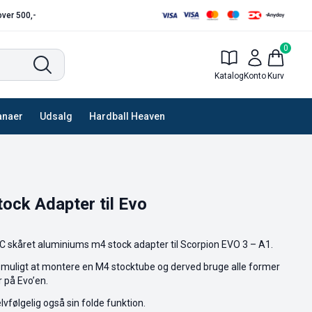
 over 500,-
0
Katalog
Konto
Kurv
anaer
Udsalg
Hardball Heaven
ck Adapter til Evo
 skåret aluminiums m4 stock adapter til Scorpion EVO 3 – A1.
 muligt at montere en M4 stocktube og derved bruge alle former
 på Evo’en.
vfølgelig også sin folde funktion.