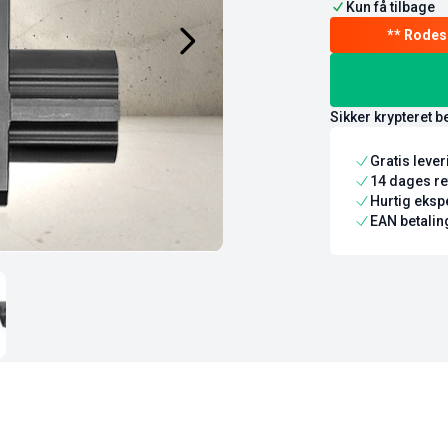
Kun få tilbage
Sikker krypteret b
Gratis leve
14 dages re
Hurtig ekspe
EAN betaling