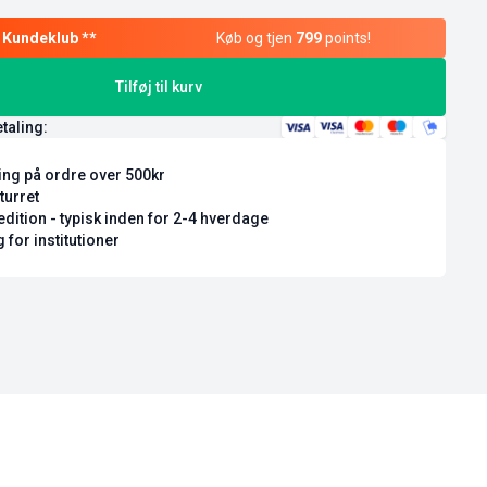
Køb og tjen
799
points!
Tilføj til kurv
etaling:
ring på ordre over 500kr
turret
dition - typisk inden for 2-4 hverdage
 for institutioner