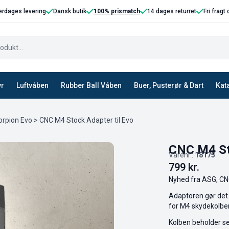
erdages levering
Dansk butik
100% prismatch
14 dages returret
Fri fragt
yr
Luftvåben
Rubber Ball Våben
Buer, Pusterør & Dart
Kat
orpion Evo
> CNC M4 Stock Adapter til Evo
CNC M4 Sto
Varenr.:
18175
799
kr.
Nyhed fra ASG, CNC
Adaptoren gør det
for M4 skydekolber
Kolben beholder sel