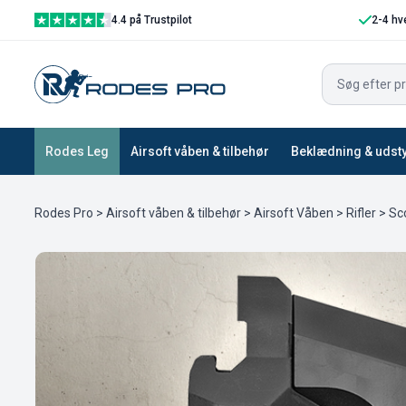
4.4 på Trustpilot
2-4 hv
Rodes Leg
Airsoft våben & tilbehør
Beklædning & udst
Rodes Pro
>
Airsoft våben & tilbehør
>
Airsoft Våben
>
Rifler
>
Sc