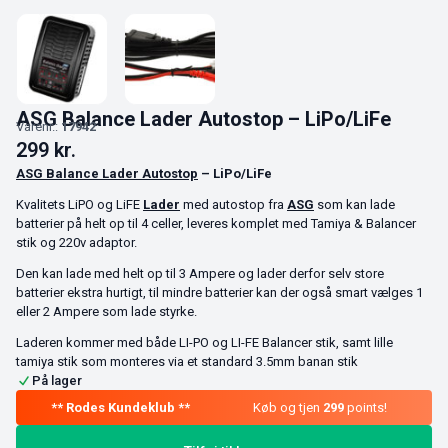
ASG Balance Lader Autostop – LiPo/LiFe
Varenr.:
17942
299
kr.
ASG Balance Lader Autostop
– LiPo/LiFe
Kvalitets LiPO og LiFE
Lader
med autostop fra
ASG
som kan lade
batterier på helt op til 4 celler, leveres komplet med Tamiya & Balancer
stik og 220v adaptor.
Den kan lade med helt op til 3 Ampere og lader derfor selv store
batterier ekstra hurtigt, til mindre batterier kan der også smart vælges 1
eller 2 Ampere som lade styrke.
Laderen kommer med både LI-PO og LI-FE Balancer stik, samt lille
tamiya stik som monteres via et standard 3.5mm banan stik
På lager
Køb og tjen
299
points!