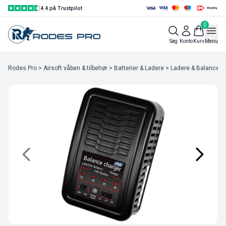
4.4 på Trustpilot
0
Søg
Konto
Kurv
Menu
Rodes Pro
>
Airsoft våben & tilbehør
>
Batterier & Ladere
>
Ladere & Balancers