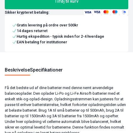
Tilføj til kurv
Sikker krypteret betaling:
Gratis levering på ordre over 500kr
14 dages returret
Hurtig ekspedition - typisk inden for 2-4 hverdage
EAN betaling for institutioner
Beskrivelse
Specifikationer
Få det bedste ud af dine batterier med denne nemt anvendelige
balanceoplader. Den oplader Li-Po og Li-Fe Airsoft-batterier med et
enkelt stik-og-oplad-design. Opladningsstrømmen kan justeres for at
passe til enhver batteristørrelse, hvilket forkorter opladningstiden uden
at belaste batteriet. Brug 1A til små batterier op til 500mAh, brug 2A til
batterier op til 1500mAh og 3A til batterier fra 1500mAh og opefter.
Under hver opladning vil cellerne automatisk blive balanceret, hvilket
sikrer en optimal levetid for batterierne. Denne funktion findes normalt
kun på opladere i en langt højere prisklasse.