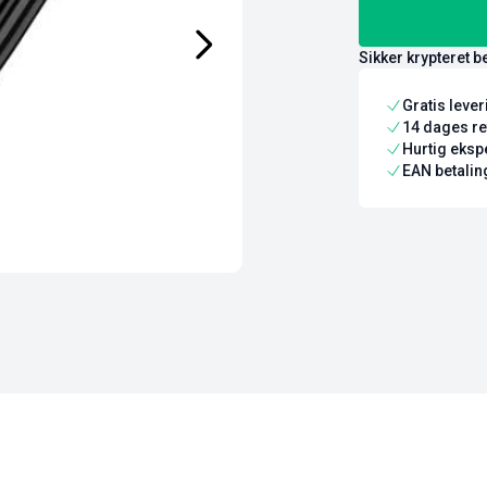
Sikker krypteret b
Gratis leve
14 dages re
Hurtig ekspe
EAN betaling