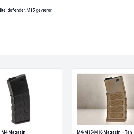
lite, defender, M15 geværer.
al M4 Magasin
M4/M15/M16 Magasin – Tan