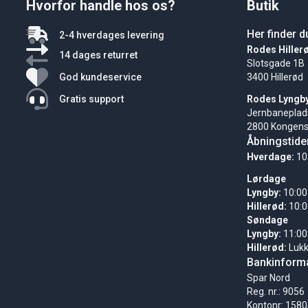
Hvorfor handle hos os?
Butik
Her finder d
2-4 hverdages levering
Rodes Hiller
14 dages returret
Slotsgade 1B
God kundeservice
3400 Hillerød
Gratis support
Rodes Lyngb
Jernbaneplad
2800 Kongens
Åbningstide
Hverdage:
10
Lørdage
Lyngby:
10:00
Hillerød:
10:0
Søndage
Lyngby:
11:00
Hillerød:
Luk
Bankinforma
Spar Nord
Reg. nr.: 9056
Kontonr: 158