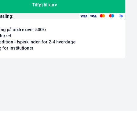
Tilføj til kurv
etaling:
ring på ordre over 500kr
turret
dition - typisk inden for 2-4 hverdage
 for institutioner