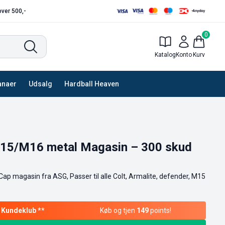
 over 500,-
0
Katalog
Konto
Kurv
anaer
Udsalg
Hardball Heaven
15/M16 metal Magasin – 300 skud
ap magasin fra ASG, Passer til alle Colt, Armalite, defender, M15
Køb og tjen
149
points!