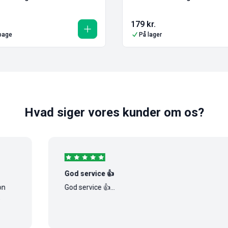
179
kr.
lbage
På lager
Hvad siger vores kunder om os?
God service 👍
God service 👍...