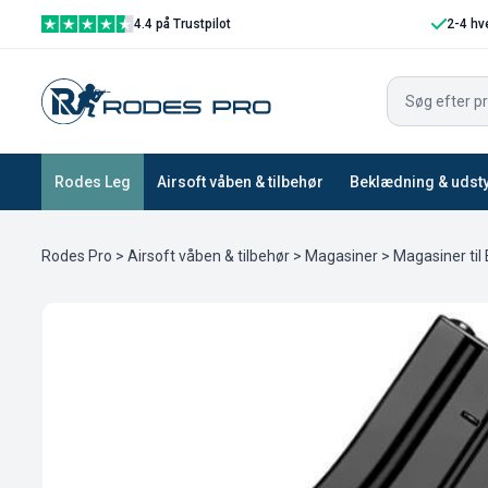
4.4 på Trustpilot
2-4 hv
Rodes Leg
Airsoft våben & tilbehør
Beklædning & udst
Rodes Pro
>
Airsoft våben & tilbehør
>
Magasiner
>
Magasiner til