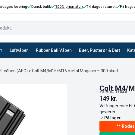
erdages levering
Dansk butik
100% prismatch
14 dages returret
Fri fragt
yr
Luftvåben
Rubber Ball Våben
Buer, Pusterør & Dart
Kat
 El-våben (AEG)
> Colt M4/M15/M16 metal Magasin – 300 skud
Colt M4/M
Varenr.:
17028
149
kr.
Velfungerende Hi-C
geværer.
På lager