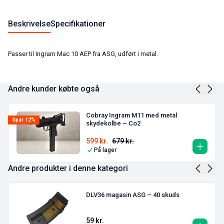
Beskrivelse
Specifikationer
Passer til Ingram Mac 10 AEP fra ASG, udført i metal.
Andre kunder købte også
Cobray Ingram M11 med metal
Spar 12%
skydekolbe – Co2
599
kr.
679
kr.
På lager
Andre produkter i denne kategori
DLV36 magasin ASG – 40 skuds
59
kr.