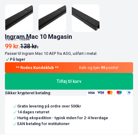
Ingram Mac 10 Magasin
Varenr.:
16264
99
kr.
138
kr.
Passer til Ingram Mac 10 AEP fra ASG, udført i metal.
På lager
Køb og tjen
99
points!
Tilføj til kurv
Sikker krypteret betaling:
Gratis levering på ordre over 500kr
14 dages returret
Hurtig ekspedition - typisk inden for 2-4 hverdage
EAN betaling for institutioner