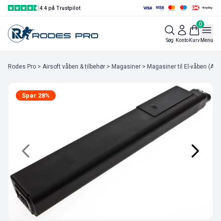
4.4 på Trustpilot
0
Søg
Konto
Kurv
Menu
Rodes Pro
>
Airsoft våben & tilbehør
>
Magasiner
>
Magasiner til El-våben (AEG
Spar 28%