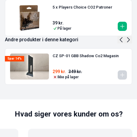
5 x Players Choice CO2 Patroner
39
kr.
På lager
Andre produkter i denne kategori
CZ SP-01 GBB Shadow Co2 Magasin
Spar 14%
299
kr.
349
kr.
Ikke på lager
Hvad siger vores kunder om os?