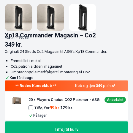
Xp18 Commander Magasin – Co2
Varenr.:
19085
349
kr.
Originalt 24 Skuds Co2 Magasin til ASG’s Xp18 Commander.
Fremstillet i metal
Co2 patron sidder i magasinet
Umbraconøgle medfølger til montering af Co2
Kun få tilbage
Køb og tjen
349
points!
20 x Players Choice CO2 Patroner - ASG
99
kr.
129
kr.
Tilføj for
På lager
Tilføj til kurv