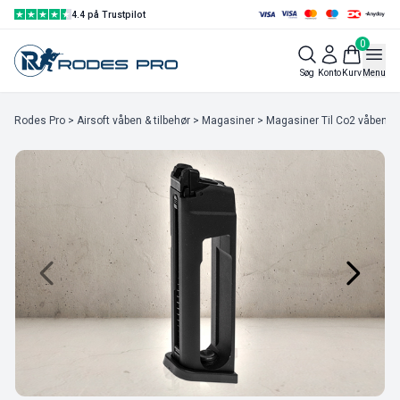
4.4 på Trustpilot
0
Søg
Konto
Kurv
Menu
Rodes Pro
>
Airsoft våben & tilbehør
>
Magasiner
>
Magasiner Til Co2 våben
> 