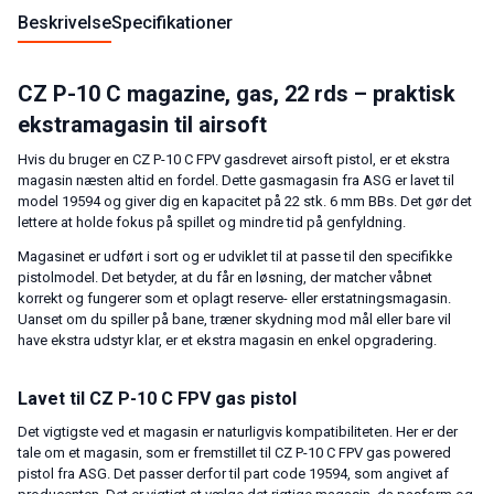
Beskrivelse
Specifikationer
CZ P-10 C magazine, gas, 22 rds – praktisk
ekstramagasin til airsoft
Hvis du bruger en CZ P-10 C FPV gasdrevet airsoft pistol, er et ekstra
magasin næsten altid en fordel. Dette gasmagasin fra ASG er lavet til
model 19594 og giver dig en kapacitet på 22 stk. 6 mm BBs. Det gør det
lettere at holde fokus på spillet og mindre tid på genfyldning.
Magasinet er udført i sort og er udviklet til at passe til den specifikke
pistolmodel. Det betyder, at du får en løsning, der matcher våbnet
korrekt og fungerer som et oplagt reserve- eller erstatningsmagasin.
Uanset om du spiller på bane, træner skydning mod mål eller bare vil
have ekstra udstyr klar, er et ekstra magasin en enkel opgradering.
Lavet til CZ P-10 C FPV gas pistol
Det vigtigste ved et magasin er naturligvis kompatibiliteten. Her er der
tale om et magasin, som er fremstillet til CZ P-10 C FPV gas powered
pistol fra ASG. Det passer derfor til part code 19594, som angivet af