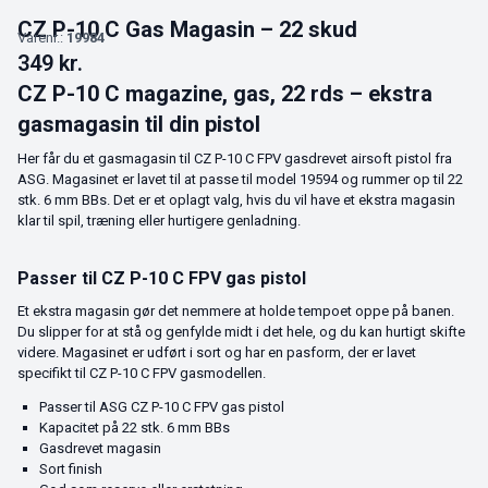
CZ P-10 C Gas Magasin – 22 skud
Varenr.:
19984
349
kr.
CZ P-10 C magazine, gas, 22 rds – ekstra
gasmagasin til din pistol
Her får du et gasmagasin til CZ P-10 C FPV gasdrevet airsoft pistol fra
ASG. Magasinet er lavet til at passe til model 19594 og rummer op til 22
stk. 6 mm BBs. Det er et oplagt valg, hvis du vil have et ekstra magasin
klar til spil, træning eller hurtigere genladning.
Passer til CZ P-10 C FPV gas pistol
Et ekstra magasin gør det nemmere at holde tempoet oppe på banen.
Du slipper for at stå og genfylde midt i det hele, og du kan hurtigt skifte
videre. Magasinet er udført i sort og har en pasform, der er lavet
specifikt til CZ P-10 C FPV gasmodellen.
Passer til ASG CZ P-10 C FPV gas pistol
Kapacitet på 22 stk. 6 mm BBs
Gasdrevet magasin
Sort finish