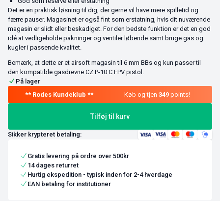
God som reserve eller erstatning
Det er en praktisk løsning til dig, der gerne vil have mere spilletid og
færre pauser. Magasinet er også fint som erstatning, hvis dit nuværende
magasin er slidt eller beskadiget. For den bedste funktion er det en god
idé at vedligeholde pakninger og ventiler løbende samt bruge gas og
kugler i passende kvalitet.
Bemærk, at dette er et airsoft magasin til 6 mm BBs og kun passer til
den kompatible gasdrevne CZ P-10 C FPV pistol.
På lager
Køb og tjen
349
points!
Tilføj til kurv
Sikker krypteret betaling:
Gratis levering på ordre over 500kr
14 dages returret
Hurtig ekspedition - typisk inden for 2-4 hverdage
EAN betaling for institutioner