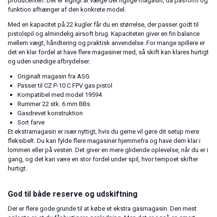
producenten. Det er vigtigt at vælge det rigtige magasin, da pasform og
funktion afhænger af den konkrete model.
Med en kapacitet på 22 kugler får du en størrelse, der passer godt til
pistolspil og almindelig airsoft brug. Kapaciteten giver en fin balance
mellem vægt, håndtering og praktisk anvendelse. For mange spillere er
det en klar fordel at have flere magasiner med, så skift kan klares hurtigt
og uden unødige afbrydelser.
Originalt magasin fra ASG
Passer til CZ P-10 C FPV gas pistol
Kompatibel med model 19594
Rummer 22 stk. 6 mm BBs
Gasdrevet konstruktion
Sort farve
Et ekstramagasin er især nyttigt, hvis du gerne vil gøre dit setup mere
fleksibelt. Du kan fylde flere magasiner hjemmefra og have dem klar i
lommen eller på vesten. Det giver en mere glidende oplevelse, når du er i
gang, og det kan være en stor fordel under spil, hvor tempoet skifter
hurtigt.
God til både reserve og udskiftning
Der er flere gode grunde til at købe et ekstra gasmagasin. Den mest