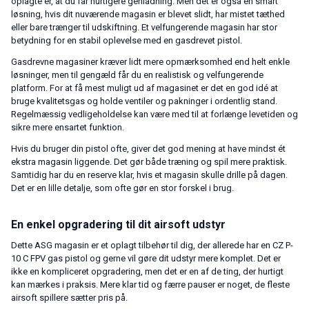
oplagte er, at du får hurtigere genladning. Men det er også en smart
løsning, hvis dit nuværende magasin er blevet slidt, har mistet tæthed
eller bare trænger til udskiftning. Et velfungerende magasin har stor
betydning for en stabil oplevelse med en gasdrevet pistol.
Gasdrevne magasiner kræver lidt mere opmærksomhed end helt enkle
løsninger, men til gengæld får du en realistisk og velfungerende
platform. For at få mest muligt ud af magasinet er det en god idé at
bruge kvalitetsgas og holde ventiler og pakninger i ordentlig stand.
Regelmæssig vedligeholdelse kan være med til at forlænge levetiden og
sikre mere ensartet funktion.
Hvis du bruger din pistol ofte, giver det god mening at have mindst ét
ekstra magasin liggende. Det gør både træning og spil mere praktisk.
Samtidig har du en reserve klar, hvis et magasin skulle drille på dagen.
Det er en lille detalje, som ofte gør en stor forskel i brug.
En enkel opgradering til dit airsoft udstyr
Dette ASG magasin er et oplagt tilbehør til dig, der allerede har en CZ P-
10 C FPV gas pistol og gerne vil gøre dit udstyr mere komplet. Det er
ikke en kompliceret opgradering, men det er en af de ting, der hurtigt
kan mærkes i praksis. Mere klar tid og færre pauser er noget, de fleste
airsoft spillere sætter pris på.