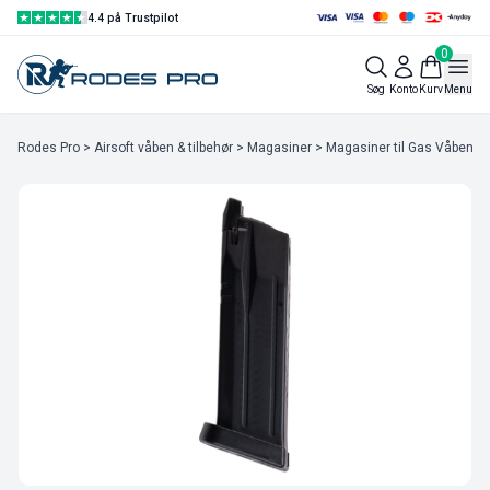
4.4 på Trustpilot
0
Søg
Konto
Kurv
Menu
Rodes Pro
>
Airsoft våben & tilbehør
>
Magasiner
>
Magasiner til Gas Våben
> 