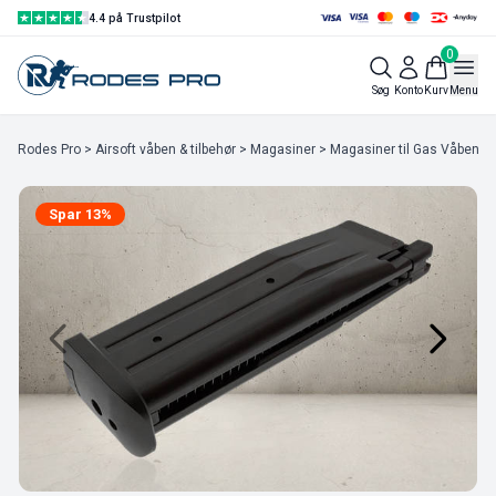
4.4 på Trustpilot
0
Søg
Konto
Kurv
Menu
Rodes Pro
>
Airsoft våben & tilbehør
>
Magasiner
>
Magasiner til Gas Våben
> 
Spar 13%