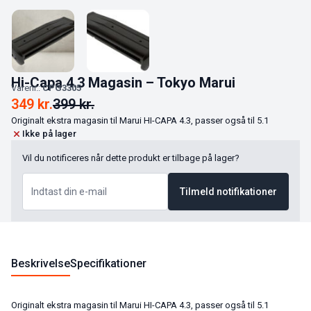
Hi-Capa 4.3 Magasin – Tokyo Marui
Varenr.:
CPG3305
349
kr.
399
kr.
Originalt ekstra magasin til Marui HI-CAPA 4.3, passer også til 5.1
Ikke på lager
Vil du notificeres når dette produkt er tilbage på lager?
Tilmeld notifikationer
Beskrivelse
Specifikationer
Originalt ekstra magasin til Marui HI-CAPA 4.3, passer også til 5.1