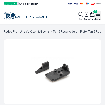
4.4 på Trustpilot
0
Søg
Konto
Kurv
Menu
Rodes Pro
>
Airsoft våben & tilbehør
>
Tun & Reservedele
>
Pistol Tun & Reser