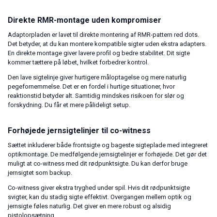
Direkte RMR-montage uden kompromiser
Adaptorpladen er lavet til direkte montering af RMR-pattern red dots.
Det betyder, at du kan montere kompatible sigter uden ekstra adapters.
En direkte montage giver lavere profil og bedre stabilitet. Dit sigte
kommer tættere på løbet, hvilket forbedrer kontrol.
Den lave sigtelinje giver hurtigere måloptagelse og mere naturlig
pegefornemmelse. Det er en fordel i hurtige situationer, hvor
reaktionstid betyder alt. Samtidig mindskes risikoen for slør og
forskydning. Du får et mere pålideligt setup.
Forhøjede jernsigtelinjer til co-witness
Sættet inkluderer både frontsigte og bageste sigteplade med integreret
optikmontage. De medfølgende jernsigtelinjer er forhøjede. Det gør det
muligt at co-witness med dit rødpunktsigte. Du kan derfor bruge
jernsigtet som backup.
Co-witness giver ekstra tryghed under spil. Hvis dit rødpunktsigte
svigter, kan du stadig sigte effektivt. Overgangen mellem optik og
jernsigte føles naturlig. Det giver en mere robust og alsidig
pistolopsætning.