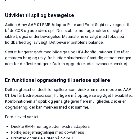
Udviklet til spil og bevægelse
Action Army AAP-01 RMR Adaptor Plate and Front Sight er velegnet til
både CQB og udendørs spil. Den stabile montage holder dit sigte
sikkert, også under bevægelse. Materialerne er valgt med fokus på
holdbarhed og lav vægt. Det bevarer pistolens balance.
Sættet fungerer godt med både gas og HPA-konfigurationer. Det tåler
gentagen brug og rekyl fra hurtige skudserier. Samtidig er monteringen
nem for de fleste brugere. Du kan opgradere uden avanceret værktøj.
En funktionel opgradering til seriøse spillere
Dette sigtesæt er ideelt for spillere, som ønsker en mere moderne AAP-
01. Du får bedre præcision, hurtigere måloptagelse og øget fleksibilitet.
Kombinationen af optik og jernsigte giver flere muligheder. Det er en
opgradering, der kan mærkes med det samme.
Fordele ved sættet:
Direkte RMR-montage uden ekstra adapters
Forhøjede jernsigtelinjer med co-witness
Erstatter originale sigter på AAP-01