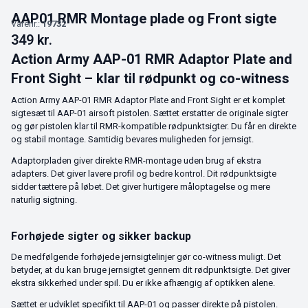
AAP01 RMR Montage plade og Front sigte
Varenr.:
19732
349
kr.
Action Army AAP-01 RMR Adaptor Plate and
Front Sight – klar til rødpunkt og co-witness
Action Army AAP-01 RMR Adaptor Plate and Front Sight er et komplet
sigtesæt til AAP-01 airsoft pistolen. Sættet erstatter de originale sigter
og gør pistolen klar til RMR-kompatible rødpunktsigter. Du får en direkte
og stabil montage. Samtidig bevares muligheden for jernsigt.
Adaptorpladen giver direkte RMR-montage uden brug af ekstra
adapters. Det giver lavere profil og bedre kontrol. Dit rødpunktsigte
sidder tættere på løbet. Det giver hurtigere måloptagelse og mere
naturlig sigtning.
Forhøjede sigter og sikker backup
De medfølgende forhøjede jernsigtelinjer gør co-witness muligt. Det
betyder, at du kan bruge jernsigtet gennem dit rødpunktsigte. Det giver
ekstra sikkerhed under spil. Du er ikke afhængig af optikken alene.
Sættet er udviklet specifikt til AAP-01 og passer direkte på pistolen.