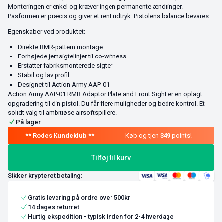
Monteringen er enkel og kræver ingen permanente ændringer.
Pasformen er præcis og giver et rent udtryk. Pistolens balance bevares.
Egenskaber ved produktet:
Direkte RMR-pattern montage
Forhøjede jernsigtelinjer til co-witness
Erstatter fabriksmonterede sigter
Stabil og lav profil
Designet til Action Army AAP-01
Action Army AAP-01 RMR Adaptor Plate and Front Sight er en oplagt
opgradering til din pistol. Du får flere muligheder og bedre kontrol. Et
solidt valg til ambitiøse airsoftspillere.
På lager
Køb og tjen
349
points!
Tilføj til kurv
Sikker krypteret betaling:
Gratis levering på ordre over 500kr
14 dages returret
Hurtig ekspedition - typisk inden for 2-4 hverdage