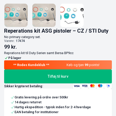
Reperations kit ASG pistoler – CZ / STI Duty
No primary category set.
Varenr.:
17474
99
kr.
Reprations kit til Duty Serien samt Bersa BP9cc
På lager
Køb og tjen
99
points!
Tilføj til kurv
Sikker krypteret betaling:
Gratis levering på ordre over 500kr
14 dages returret
Hurtig ekspedition - typisk inden for 2-4 hverdage
EAN betaling for institutioner