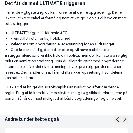
Det får du med ULTIMATE triggeren
Her er de vigtigste ting, du kan forvente af denne opgradering. Den er
lavet til at være enkel at forstå og nem at vælge, hvis du vil have en mere
robust trigger.
ULTIMATE trigger til AK-serie AEG
Fremstillet i stål for høj holdbarhed
Velegnet som opgradering eller erstatning for en slidt trigger
God løsning til dig, der spiller ofte og vil have stabile dele
En trigger alene ændrer ikke hele din replika, men den kan være en vigtig
brik i en samlet opgradering. Hvis du allerede kører med opgraderede
interne dele, giver det ekstra mening at vælge en trigger, der matcher
niveauet. Det handler om at få en driftssikker opsætning, hvor delene
kan holde til brug.
Husk altid at bruge din airsoft-replika ansvarligt og efter gældende
regler. Brug altid korrekt øjenbeskyttelse, og følg sikkerhedsreglerne på
banen. Så får du mest muligt ud af både opgraderingen og dine spil.
Andre kunder købte også