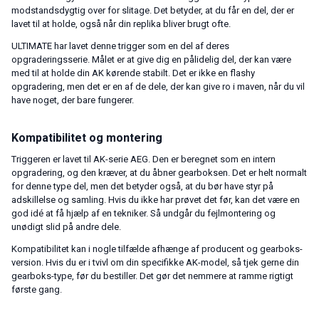
modstandsdygtig over for slitage. Det betyder, at du får en del, der er
lavet til at holde, også når din replika bliver brugt ofte.
ULTIMATE har lavet denne trigger som en del af deres
opgraderingsserie. Målet er at give dig en pålidelig del, der kan være
med til at holde din AK kørende stabilt. Det er ikke en flashy
opgradering, men det er en af de dele, der kan give ro i maven, når du vil
have noget, der bare fungerer.
Kompatibilitet og montering
Triggeren er lavet til AK-serie AEG. Den er beregnet som en intern
opgradering, og den kræver, at du åbner gearboksen. Det er helt normalt
for denne type del, men det betyder også, at du bør have styr på
adskillelse og samling. Hvis du ikke har prøvet det før, kan det være en
god idé at få hjælp af en tekniker. Så undgår du fejlmontering og
unødigt slid på andre dele.
Kompatibilitet kan i nogle tilfælde afhænge af producent og gearboks-
version. Hvis du er i tvivl om din specifikke AK-model, så tjek gerne din
gearboks-type, før du bestiller. Det gør det nemmere at ramme rigtigt
første gang.