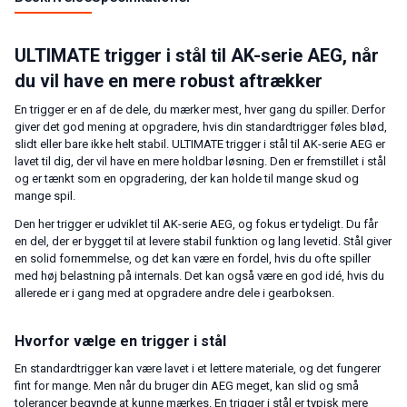
ULTIMATE trigger i stål til AK-serie AEG, når
du vil have en mere robust aftrækker
En trigger er en af de dele, du mærker mest, hver gang du spiller. Derfor
giver det god mening at opgradere, hvis din standardtrigger føles blød,
slidt eller bare ikke helt stabil. ULTIMATE trigger i stål til AK-serie AEG er
lavet til dig, der vil have en mere holdbar løsning. Den er fremstillet i stål
og er tænkt som en opgradering, der kan holde til mange skud og
mange spil.
Den her trigger er udviklet til AK-serie AEG, og fokus er tydeligt. Du får
en del, der er bygget til at levere stabil funktion og lang levetid. Stål giver
en solid fornemmelse, og det kan være en fordel, hvis du ofte spiller
med høj belastning på internals. Det kan også være en god idé, hvis du
allerede er i gang med at opgradere andre dele i gearboksen.
Hvorfor vælge en trigger i stål
En standardtrigger kan være lavet i et lettere materiale, og det fungerer
fint for mange. Men når du bruger din AEG meget, kan slid og små
tolerancer begynde at kunne mærkes. En trigger i stål er typisk mere