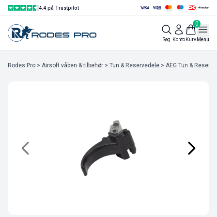
4.4 på Trustpilot
0
Søg
Konto
Kurv
Menu
Rodes Pro
>
Airsoft våben & tilbehør
>
Tun & Reservedele
>
AEG Tun & Reserve