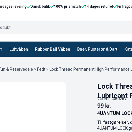
erdages levering
Dansk butik
100% prismatch
14 dages returret
Fri fragt
yr
Luftvåben
Rubber Ball Våben
Buer, Pusterør & Dart
Kat
un & Reservedele
>
Fedt
> Lock Thread Permanent High Performance L
Lock Thre
Lubricant 
Varenr.:
A60257
99
kr.
4UANTUM LOCK 
Til fastgørelser, 
4UANTUM LOCK gevi