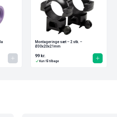
la
Montageringe sæt – 2 stk. –
Ø30x20x21mm
99
kr.
Kun få tilbage