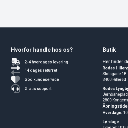
Hvorfor handle hos os?
Butik
Her finder d
2-4 hverdages levering
Rodes Hiller
14 dages returret
Slotsgade 1B
God kundeservice
3400 Hillerød
Gratis support
Rodes Lyngb
Jernbaneplad
2800 Kongens
Åbningstide
Hverdage:
10
Lørdage
Lyngby:
10:00