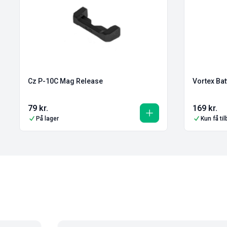
Cz P-10C Mag Release
Vortex Bat
79
kr.
169
kr.
På lager
Kun få ti