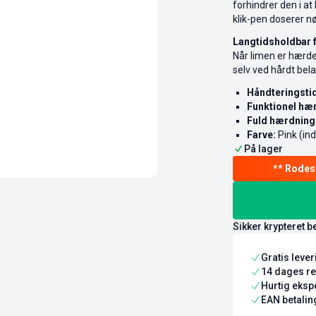
forhindrer den i at
klik-pen doserer nø
Langtidsholdbar 
Når limen er hærde
selv ved hårdt bela
Håndteringstid
Funktionel hæ
Fuld hærdning
Farve:
Pink (ind
På lager
Sikker krypteret b
Gratis leve
14 dages re
Hurtig ekspe
EAN betaling