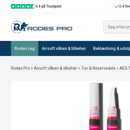
4.4 på Trustpilot
2-4 hv
Rodes Leg
Airsoft våben & tilbehør
Beklædning & udst
Rodes Pro
>
Airsoft våben & tilbehør
>
Tun & Reservedele
>
AEG T