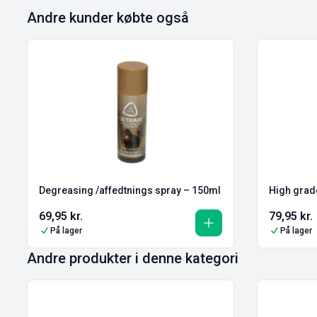
Andre kunder købte også
Degreasing /affedtnings spray – 150ml
High grad
69,95
kr.
79,95
kr.
På lager
På lager
Andre produkter i denne kategori