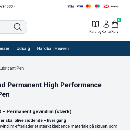
 over 500,-
0
Katalog
Konto
Kurv
anaer
Udsalg
Hardball Heaven
ubricant Pen
ad Permanent High Performance
Pen
– Permanent gevindlim (stærk)
der skal blive siddende – hver gang
ndlim efterlader et stærkt klæbende materiale på skruen, som