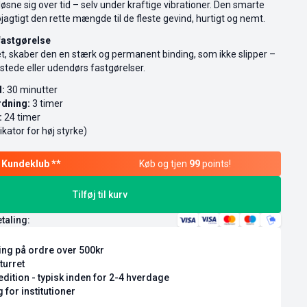
 løsne sig over tid – selv under kraftige vibrationer. Den smarte
jagtigt den rette mængde til de fleste gevind, hurtigt og nemt.
fastgørelse
t, skaber den en stærk og permanent binding, som ikke slipper –
stede eller udendørs fastgørelser.
:
30 minutter
rdning:
3 timer
:
24 timer
ikator for høj styrke)
Køb og tjen
99
points!
Tilføj til kurv
etaling:
ring på ordre over 500kr
turret
dition - typisk inden for 2-4 hverdage
 for institutioner