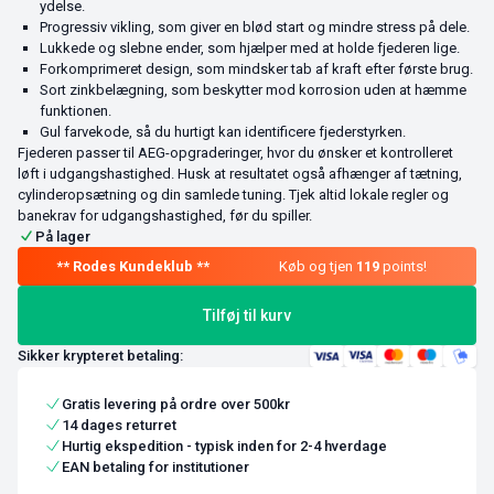
ydelse.
Progressiv vikling, som giver en blød start og mindre stress på dele.
Lukkede og slebne ender, som hjælper med at holde fjederen lige.
Forkomprimeret design, som mindsker tab af kraft efter første brug.
Sort zinkbelægning, som beskytter mod korrosion uden at hæmme
funktionen.
Gul farvekode, så du hurtigt kan identificere fjederstyrken.
Fjederen passer til AEG-opgraderinger, hvor du ønsker et kontrolleret
løft i udgangshastighed. Husk at resultatet også afhænger af tætning,
cylinderopsætning og din samlede tuning. Tjek altid lokale regler og
banekrav for udgangshastighed, før du spiller.
På lager
Køb og tjen
119
points!
Tilføj til kurv
Sikker krypteret betaling:
Gratis levering på ordre over 500kr
14 dages returret
Hurtig ekspedition - typisk inden for 2-4 hverdage
EAN betaling for institutioner