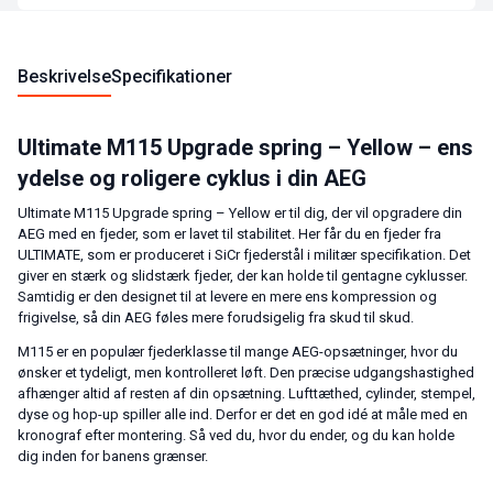
Beskrivelse
Specifikationer
Ultimate M115 Upgrade spring – Yellow – ens
ydelse og roligere cyklus i din AEG
Ultimate M115 Upgrade spring – Yellow er til dig, der vil opgradere din
AEG med en fjeder, som er lavet til stabilitet. Her får du en fjeder fra
ULTIMATE, som er produceret i SiCr fjederstål i militær specifikation. Det
giver en stærk og slidstærk fjeder, der kan holde til gentagne cyklusser.
Samtidig er den designet til at levere en mere ens kompression og
frigivelse, så din AEG føles mere forudsigelig fra skud til skud.
M115 er en populær fjederklasse til mange AEG-opsætninger, hvor du
ønsker et tydeligt, men kontrolleret løft. Den præcise udgangshastighed
afhænger altid af resten af din opsætning. Lufttæthed, cylinder, stempel,
dyse og hop-up spiller alle ind. Derfor er det en god idé at måle med en
kronograf efter montering. Så ved du, hvor du ender, og du kan holde
dig inden for banens grænser.