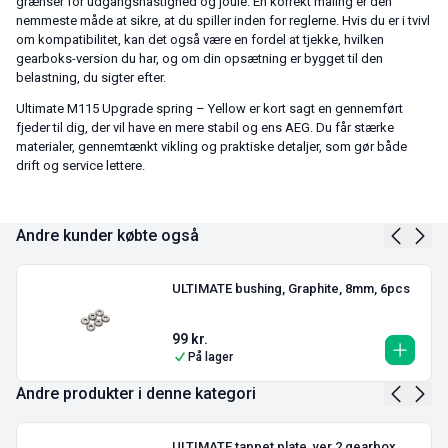
grænser for udgangshastighed og joule. En korrekt måling er den
nemmeste måde at sikre, at du spiller inden for reglerne. Hvis du er i tvivl
om kompatibilitet, kan det også være en fordel at tjekke, hvilken
gearboks-version du har, og om din opsætning er bygget til den
belastning, du sigter efter.
Ultimate M115 Upgrade spring – Yellow er kort sagt en gennemført
fjeder til dig, der vil have en mere stabil og ens AEG. Du får stærke
materialer, gennemtænkt vikling og praktiske detaljer, som gør både
drift og service lettere.
Andre kunder købte også
ULTIMATE bushing, Graphite, 8mm, 6pcs
99
kr.
På lager
Andre produkter i denne kategori
ULTIMATE tappet plate, ver.2 gearbox,