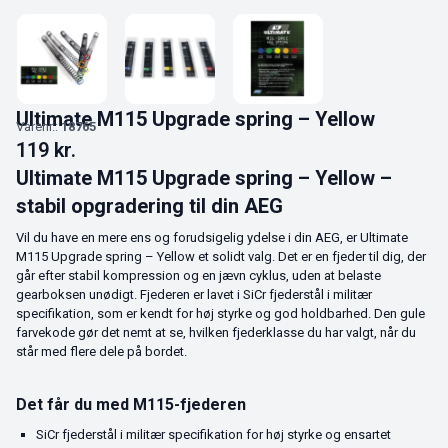
Ultimate M115 Upgrade spring – Yellow
Varenr.:
18765
119
kr.
Ultimate M115 Upgrade spring – Yellow –
stabil opgradering til din AEG
Vil du have en mere ens og forudsigelig ydelse i din AEG, er Ultimate
M115 Upgrade spring – Yellow et solidt valg. Det er en fjeder til dig, der
går efter stabil kompression og en jævn cyklus, uden at belaste
gearboksen unødigt. Fjederen er lavet i SiCr fjederstål i militær
specifikation, som er kendt for høj styrke og god holdbarhed. Den gule
farvekode gør det nemt at se, hvilken fjederklasse du har valgt, når du
står med flere dele på bordet.
Det får du med M115-fjederen
SiCr fjederstål i militær specifikation for høj styrke og ensartet