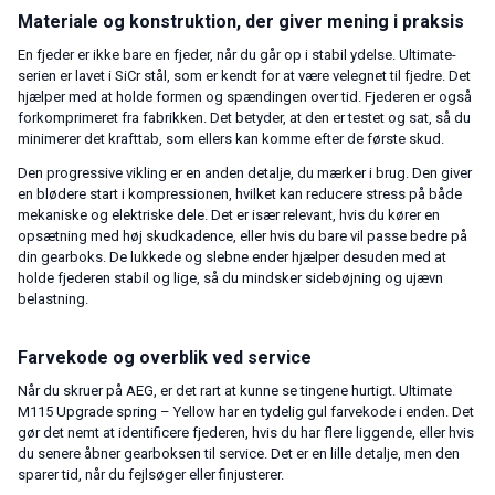
Materiale og konstruktion, der giver mening i praksis
En fjeder er ikke bare en fjeder, når du går op i stabil ydelse. Ultimate-
serien er lavet i SiCr stål, som er kendt for at være velegnet til fjedre. Det
hjælper med at holde formen og spændingen over tid. Fjederen er også
forkomprimeret fra fabrikken. Det betyder, at den er testet og sat, så du
minimerer det krafttab, som ellers kan komme efter de første skud.
Den progressive vikling er en anden detalje, du mærker i brug. Den giver
en blødere start i kompressionen, hvilket kan reducere stress på både
mekaniske og elektriske dele. Det er især relevant, hvis du kører en
opsætning med høj skudkadence, eller hvis du bare vil passe bedre på
din gearboks. De lukkede og slebne ender hjælper desuden med at
holde fjederen stabil og lige, så du mindsker sidebøjning og ujævn
belastning.
Farvekode og overblik ved service
Når du skruer på AEG, er det rart at kunne se tingene hurtigt. Ultimate
M115 Upgrade spring – Yellow har en tydelig gul farvekode i enden. Det
gør det nemt at identificere fjederen, hvis du har flere liggende, eller hvis
du senere åbner gearboksen til service. Det er en lille detalje, men den
sparer tid, når du fejlsøger eller finjusterer.