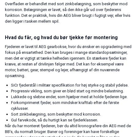
Overfladen er behandlet med sort zinkbelægning, som beskytter mod
korrosion. Belægningen er lavet, så den ikke går ud over fjederens
funktion. Det er praktisk, hvis din AEG bliver brugt i fugtigt vejr, eller hvis
den ligger i tasken mellem spil.
Hvad du får, og hvad du bør tjekke før montering
Fjederen er lavet til AEG gearbokse, hvor du ønsker en opgradering med
fokus på ensartethed. Den kan bruges i mange standardopsætninger,
men det er vigtigt at tænke helheden igennem. En stærkere fjeder kan
kræve, at resten af drivlinjen følger med. Det kan for eksempel være
motor, batteri, gear, stempel og lejer, afhængigt af din nuværende
opsætning.
SiCr fjederstål i militær specifikation for høj styrke og stabil ydelse.
Progressiv vikling, som giver en blød start og mindre belastning.
Lukkede og slebne ender, som hjælper med at holde fjederen lige.
Forkomprimeret fjeder, som mindsker krafttab efter de første
cyklusser.
Sort zinkbelægning, som beskytter mod korrosion.
Gul farvekode, så du hurtigt kan se fjederklassen.
Når du har monteret fjederen, bør du altid kronografere din AEG med de
BB’s, du normalt bruger. Baner og foreninger kan have forskellige