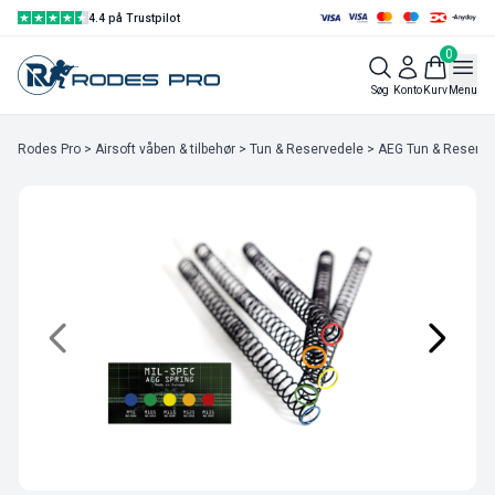
4.4 på Trustpilot
0
Søg
Konto
Kurv
Menu
Rodes Pro
>
Airsoft våben & tilbehør
>
Tun & Reservedele
>
AEG Tun & Reserve