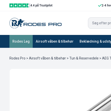
4.4 på Trustpilot
2-4 hv
Rodes Leg
Airsoft våben & tilbehør
Beklædning & udst
Rodes Pro
>
Airsoft våben & tilbehør
>
Tun & Reservedele
>
AEG T