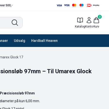
 over 500,-
0
Katalog
Konto
Kurv
anaer
Udsalg
Hardball Heaven
Umarex Glock 17
sionsløb 97mm – Til Umarex Glock
 Præcisionsløb 97mm
 diameter på kun 6,00 mm.
 Glock 17 pistol