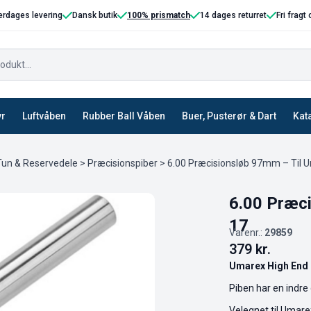
erdages levering
Dansk butik
100% prismatch
14 dages returret
Fri fragt
yr
Luftvåben
Rubber Ball Våben
Buer, Pusterør & Dart
Kat
un & Reservedele
>
Præcisionspiber
> 6.00 Præcisionsløb 97mm – Til 
6.00 Præci
17
Varenr.:
29859
379
kr.
Umarex High End
Piben har en indre
Velegnet til Umarex