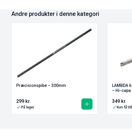
Andre produkter i denne kategori
Præcisionspibe – 300mm
LAMBDA 6
– Hi-capa 
299
kr.
349
kr.
På lager
Kun få ti