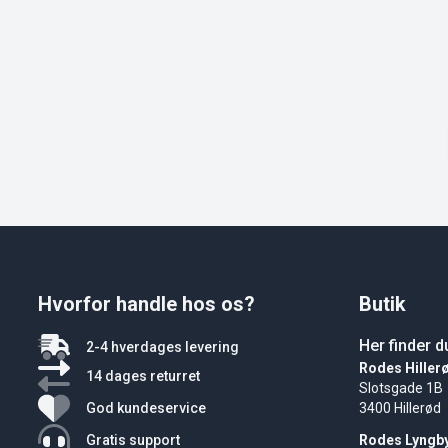
Hvorfor handle hos os?
Butik
Her finder d
2-4 hverdages levering
Rodes Hiller
14 dages returret
Slotsgade 1B
God kundeservice
3400 Hillerød
Gratis support
Rodes Lyngb