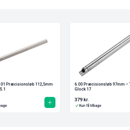
.01 Præcisionsløb 112,5mm
6.00 Præcisionsløb 97mm – 
5.1
Glock 17
379
kr.
lbage
Kun få tilbage