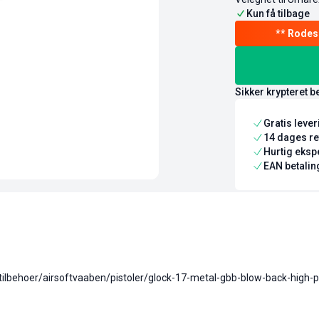
Kun få tilbage
Sikker krypteret b
Gratis leve
14 dages re
Hurtig ekspe
EAN betaling
gtilbehoer/airsoftvaaben/pistoler/glock-17-metal-gbb-blow-back-high-