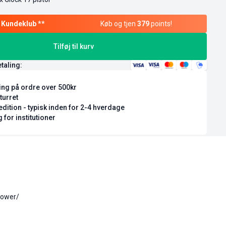
Køb og tjen
379
points!
Tilføj til kurv
etaling:
ring på ordre over 500kr
turret
dition - typisk inden for 2-4 hverdage
 for institutioner
power/