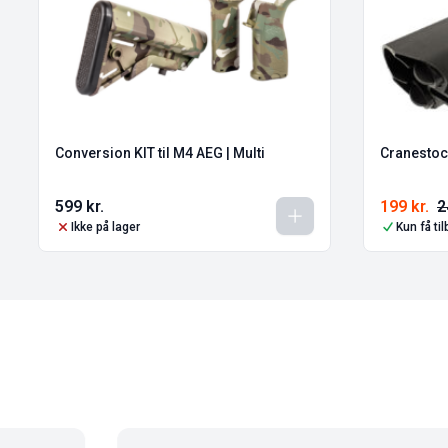
Conversion KIT til M4 AEG | Multi
Cranestock
599
kr.
199
kr.
2
Ikke på lager
Kun få ti