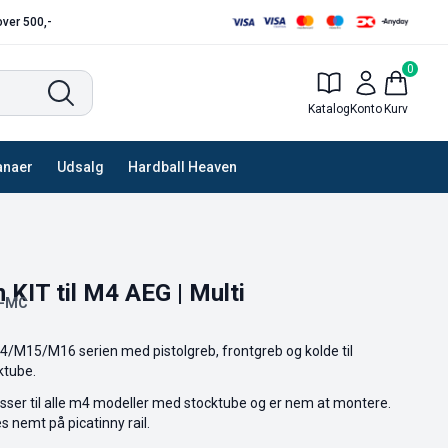
 over 500,-
0
Katalog
Konto
Kurv
anaer
Udsalg
Hardball Heaven
 KIT til M4 AEG | Multi
L-MC
 M4/M15/M16 serien med pistolgreb, frontgreb og kolde til
ktube.
asser til alle m4 modeller med stocktube og er nem at montere.
 nemt på picatinny rail.