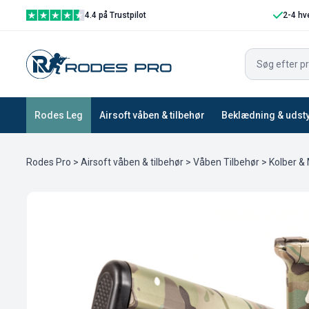
4.4 på Trustpilot
2-4 hv
Rodes Leg
Airsoft våben & tilbehør
Beklædning & udst
Rodes Pro
>
Airsoft våben & tilbehør
>
Våben Tilbehør
>
Kolber &