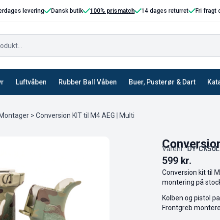
erdages levering
Dansk butik
100% prismatch
14 dages returret
Fri fragt
yr
Luftvåben
Rubber Ball Våben
Buer, Pusterør & Dart
Kat
 Montager
> Conversion KIT til M4 AEG | Multi
Conversion
Varenr.:
DY-CK50
599
kr.
Conversion kit til
montering på stoc
Kolben og pistol p
Frontgreb monteres