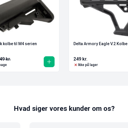
 kolbe til M4 serien
Delta Armory Eagle V.2 Kolbe
49
kr.
249
kr.
lbage
Ikke på lager
Hvad siger vores kunder om os?