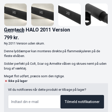
Gemtech HALO 2011 Version
Varenr.:
15538
799
kr.
Ny 2011 Version uden skum.
Denne lyddæmper kan monteres direkte på flammeskjuleren på de
fleste elvåben.
Sidder perfekt på Colt, Scar og Armelite våben og skrues nemt på uden
brug af værktøj.
Meget flot udført, præcis som den rigtige.
Ikke på lager
Vil du notificeres når dette produkt er tilbage på lager?
Tilmeld notifikationer