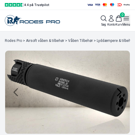
4.4 på Trustpilot
0
Søg
Konto
Kurv
Menu
Rodes Pro
>
Airsoft våben & tilbehør
>
Våben Tilbehør
>
Lyddæmpere & tilbehør t