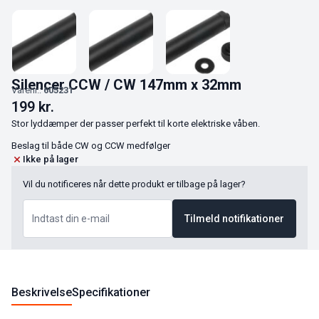
Silencer CCW / CW 147mm x 32mm
Varenr.:
605231
199
kr.
Stor lyddæmper der passer perfekt til korte elektriske våben.
Beslag til både CW og CCW medfølger
Ikke på lager
Vil du notificeres når dette produkt er tilbage på lager?
Tilmeld notifikationer
Beskrivelse
Specifikationer