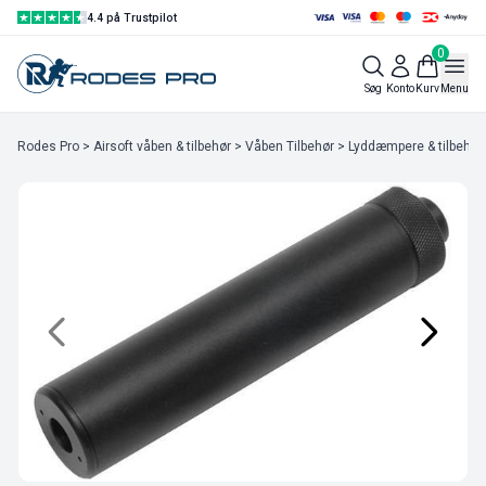
4.4 på Trustpilot
0
Søg
Konto
Kurv
Menu
Rodes Pro
>
Airsoft våben & tilbehør
>
Våben Tilbehør
>
Lyddæmpere & tilbehør t