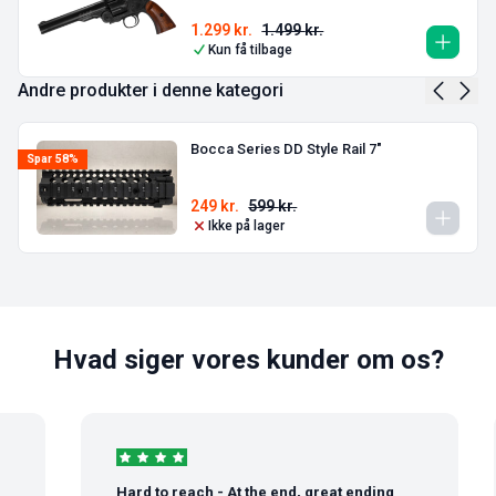
1.299
kr.
1.499
kr.
Kun få tilbage
Andre produkter i denne kategori
Bocca Series DD Style Rail 7″
Spar 58%
249
kr.
599
kr.
Ikke på lager
Hvad siger vores kunder om os?
Hard to reach - At the end, great ending