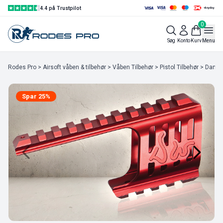
4.4 på Trustpilot
0
Søg
Konto
Kurv
Menu
Rodes Pro
>
Airsoft våben & tilbehør
>
Våben Tilbehør
>
Pistol Tilbehør
> Dan W
Spar 25%