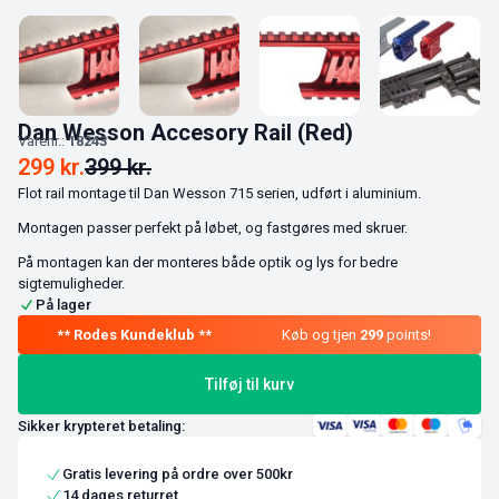
Dan Wesson Accesory Rail (Red)
Varenr.:
18243
299
kr.
399
kr.
Flot rail montage til Dan Wesson 715 serien, udført i aluminium.
Montagen passer perfekt på løbet, og fastgøres med skruer.
På montagen kan der monteres både optik og lys for bedre
sigtemuligheder.
På lager
Køb og tjen
299
points!
Tilføj til kurv
Sikker krypteret betaling:
Gratis levering på ordre over 500kr
14 dages returret