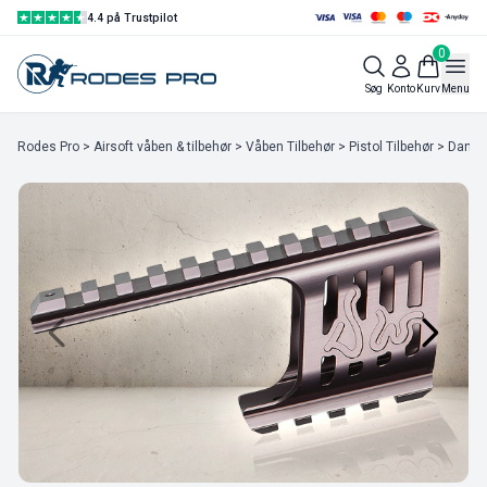
4.4 på Trustpilot
0
Søg
Konto
Kurv
Menu
Rodes Pro
>
Airsoft våben & tilbehør
>
Våben Tilbehør
>
Pistol Tilbehør
> Dan We