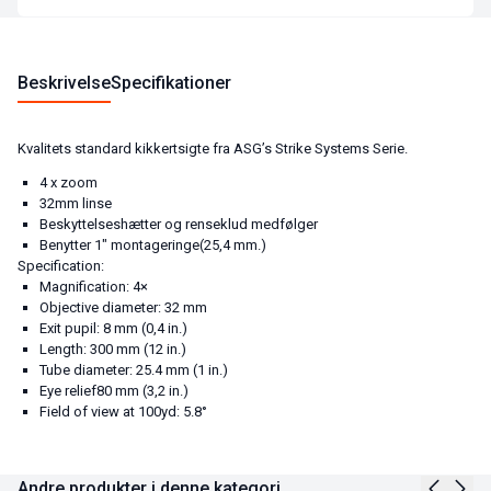
Beskrivelse
Specifikationer
Kvalitets standard kikkertsigte fra ASG’s Strike Systems Serie.
4 x zoom
32mm linse
Beskyttelseshætter og renseklud medfølger
Benytter 1″ montageringe(25,4 mm.)
Specification:
Magnification: 4×
Objective diameter: 32 mm
Exit pupil: 8 mm (0,4 in.)
Length: 300 mm (12 in.)
Tube diameter: 25.4 mm (1 in.)
Eye relief80 mm (3,2 in.)
Field of view at 100yd: 5.8°
Andre produkter i denne kategori