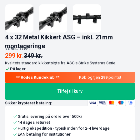
4 x 32 Metal Kikkert ASG – inkl. 21mm
montageringe
Varenr.:
17371
299
kr.
349
kr.
Kvalitets standard kikkertsigte fra ASG’s Strike Systems Serie.
På lager
Køb og tjen
299
points!
Tilføj til kurv
Sikker krypteret betaling:
Gratis levering på ordre over 500kr
14 dages returret
Hurtig ekspedition - typisk inden for 2-4 hverdage
EAN betaling for institutioner