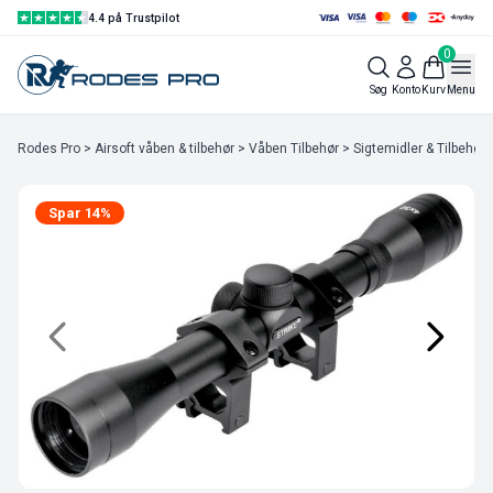
4.4 på Trustpilot
0
Søg
Konto
Kurv
Menu
Rodes Pro
>
Airsoft våben & tilbehør
>
Våben Tilbehør
>
Sigtemidler & Tilbehør
Spar 14%