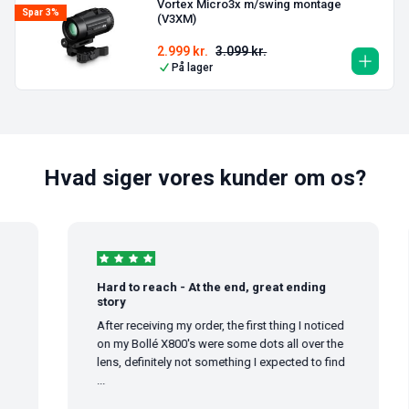
Vortex Micro3x m/swing montage
Spar 3%
(V3XM)
2.999
kr.
3.099
kr.
På lager
Hvad siger vores kunder om os?
Hard to reach - At the end, great ending
story
After receiving my order, the first thing I noticed
on my Bollé X800's were some dots all over the
lens, definitely not something I expected to find
...