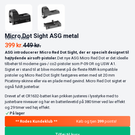
Micro Dot Sight ASG metal
Varenr.:
19596
399
kr.
449
kr.
ASG introducerer Micro Red Dot Sight, der er specielt designet til
højtydende airsoft-pistoler.
Det nye ASG Micro Red Dot er det ideelle
tilbehør til moderne gas-/ co2-pistoler som P-09 OR og USW A1.
Sigtet er i stand til at blive monteret på de fleste RMR-kompatible
pistoler og Micro Red Dot Sight fastgøres enten med sit 20 mm
Picatinny-skinne eller via en plade med gevind. Micro Red Dot sigtet er
også fuldt justerbar.
Drevet af et CR1632-batteri kan prikken justeres i lysstyrke med to
justerbare niveauer og har en batterilevetid på 380 timer ved lav effekt
og 29 timer ved høj effekt.
På lager
Køb og tjen
399
points!
Tilføj til kurv