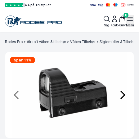
4.4 på Trustpilot
0
Søg
Konto
Kurv
Menu
Rodes Pro
>
Airsoft våben & tilbehør
>
Våben Tilbehør
>
Sigtemidler & Tilbehør
Spar 11%