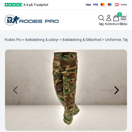
4.4 på Trustpilot
0
Søg
Konto
Kurv
Menu
Rodes Pro
>
Beklædning & udstyr
>
Beklædning & Sikkerhed
>
Uniformer, Tøj & 