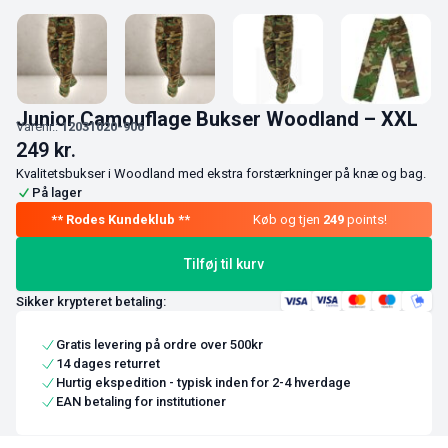
Junior Camouflage Bukser Woodland – XXL
Varenr.:
12031020-906
249
kr.
Kvalitetsbukser i Woodland med ekstra forstærkninger på knæ og bag.
På lager
Køb og tjen
249
points!
Tilføj til kurv
Sikker krypteret betaling:
Gratis levering på ordre over 500kr
14 dages returret
Hurtig ekspedition - typisk inden for 2-4 hverdage
EAN betaling for institutioner