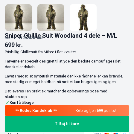
Sniper Ghillie Suit Woodland 4 dele – M/L
Varenr.:
11962020-002
699
kr.
Prisbillig Ghilliesuit fra Miltec i flot kvalitet.
Farverne er specielt designet til at yde den bedste camouflage i det
danske landskab.
Lavet i meget let syntetisk materiale der ikke rådner eller kan brænde,
men stadig er meget holdbart så sættet kan bruges igen og igen.
Det leveres i en praktisk matchende opbevarings pose med
skulderstrop.
Kun få tilbage
Køb og tjen
699
points!
Tilføj til kurv