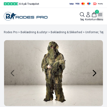
4.4 på Trustpilot
0
Søg
Konto
Kurv
Menu
Rodes Pro
>
Beklædning & udstyr
>
Beklædning & Sikkerhed
>
Uniformer, Tøj & 