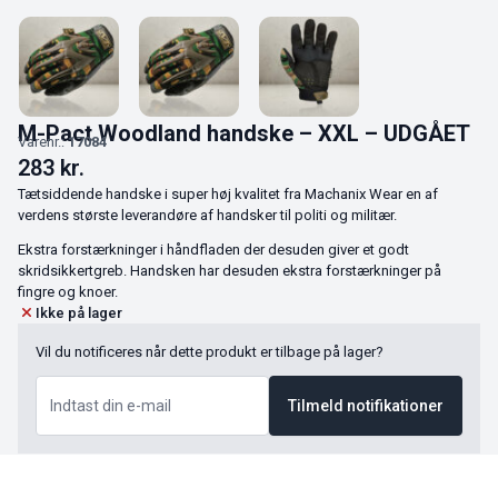
M-Pact Woodland handske – XXL – UDGÅET
Varenr.:
17084
283
kr.
Tætsiddende handske i super høj kvalitet fra Machanix Wear en af
verdens største leverandøre af handsker til politi og militær.
Ekstra forstærkninger i håndfladen der desuden giver et godt
skridsikkertgreb. Handsken har desuden ekstra forstærkninger på
fingre og knoer.
Ikke på lager
Vil du notificeres når dette produkt er tilbage på lager?
Tilmeld notifikationer