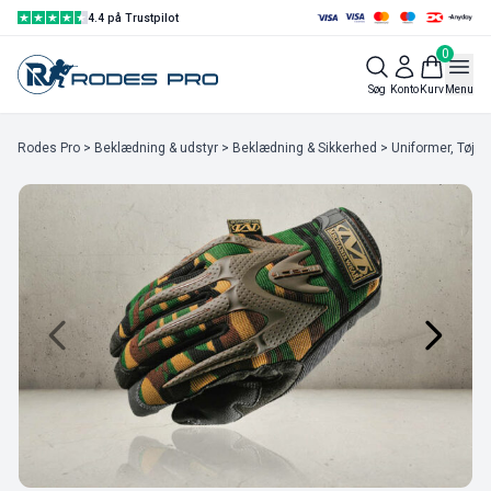
4.4 på Trustpilot
0
Søg
Konto
Kurv
Menu
Rodes Pro
>
Beklædning & udstyr
>
Beklædning & Sikkerhed
>
Uniformer, Tøj & 