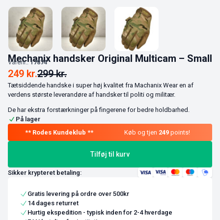
Mechanix handsker Original Multicam – Small
Varenr.:
17874
249
kr.
299
kr.
Tætsiddende handske i super høj kvalitet fra Machanix Wear en af
verdens største leverandøre af handsker til politi og militær.
De har ekstra forstærkninger på fingerene for bedre holdbarhed.
På lager
Køb og tjen
249
points!
Tilføj til kurv
Sikker krypteret betaling:
Gratis levering på ordre over 500kr
14 dages returret
Hurtig ekspedition - typisk inden for 2-4 hverdage