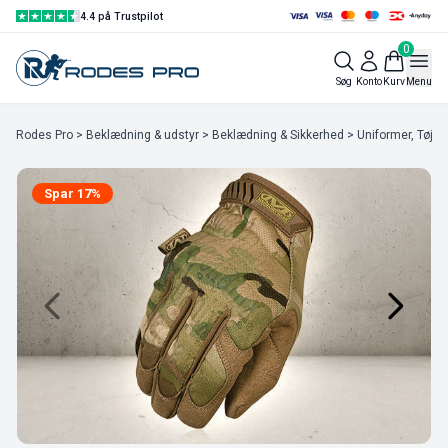
4.4 på Trustpilot
0
Søg
Konto
Kurv
Menu
Rodes Pro
>
Beklædning & udstyr
>
Beklædning & Sikkerhed
>
Uniformer, Tøj & 
Spar 17%