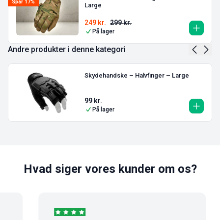
Spar 17%
Large
249
kr.
299
kr.
På lager
Andre produkter i denne kategori
Skydehandske – Halvfinger – Large
99
kr.
På lager
Hvad siger vores kunder om os?