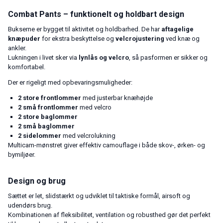
Combat Pants – funktionelt og holdbart design
Bukserne er bygget til aktivitet og holdbarhed. De har
aftagelige
knæpuder
for ekstra beskyttelse og
velcrojustering
ved knæ og
ankler.
Lukningen i livet sker via
lynlås og velcro
, så pasformen er sikker og
komfortabel.
Der er rigeligt med opbevaringsmuligheder:
2 store frontlommer
med justerbar knæhøjde
2 små frontlommer
med velcro
2 store baglommer
2 små baglommer
2 sidelommer
med velcrolukning
Multicam-mønstret giver effektiv camouflage i både skov-, ørken- og
bymiljøer.
Design og brug
Sættet er let, slidstærkt og udviklet til taktiske formål, airsoft og
udendørs brug.
Kombinationen af fleksibilitet, ventilation og robusthed gør det perfekt