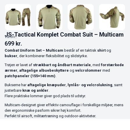
JS-Tactical Komplet Combat Suit – Multicam
Varenr.:
699
kr.
Combat Uniform Set – Multicam
består af en taktisk
shirt
og
bukser
, der kombinerer fleksibilitet og slidstyrke.
Trøjen er lavet af
strækbart og åndbart materiale
, med
forstærkede
ærmer
,
aftagelige albuebeskyttere
og
velcrolommer
med
patchpaneler (155×140 mm)
.
Bukserne har
aftagelige knæpuder
,
lynlås- og velcrolukning
, samt
justerbare
knæ og ankler
.
Flere praktiske lommer giver god plads til udstyr.
Multicam-designet giver effektiv camouflage i forskellige miljøer, mens
den ergonomiske pasform sikrer høj komfort.
Perfekt til airsoft, militærtræning og outdoor-aktiviteter.