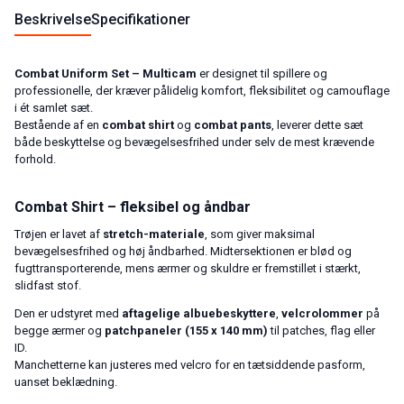
Beskrivelse
Specifikationer
Combat Uniform Set – Multicam
er designet til spillere og
professionelle, der kræver pålidelig komfort, fleksibilitet og camouflage
i ét samlet sæt.
Bestående af en
combat shirt
og
combat pants
, leverer dette sæt
både beskyttelse og bevægelsesfrihed under selv de mest krævende
forhold.
Combat Shirt – fleksibel og åndbar
Trøjen er lavet af
stretch-materiale
, som giver maksimal
bevægelsesfrihed og høj åndbarhed. Midtersektionen er blød og
fugttransporterende, mens ærmer og skuldre er fremstillet i stærkt,
slidfast stof.
Den er udstyret med
aftagelige albuebeskyttere
,
velcrolommer
på
begge ærmer og
patchpaneler (155 x 140 mm)
til patches, flag eller
ID.
Manchetterne kan justeres med velcro for en tætsiddende pasform,
uanset beklædning.