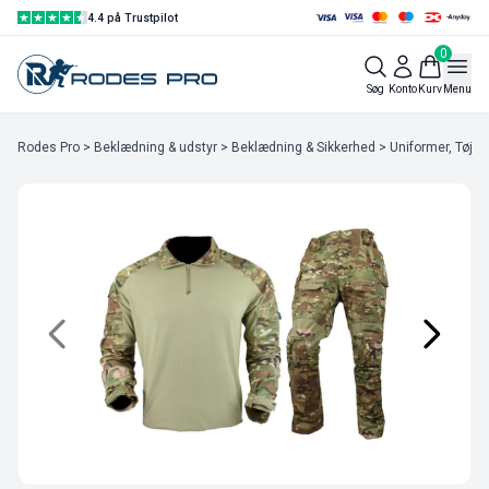
4.4 på Trustpilot
0
Søg
Konto
Kurv
Menu
Rodes Pro
>
Beklædning & udstyr
>
Beklædning & Sikkerhed
>
Uniformer, Tøj & 