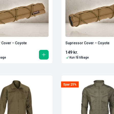
 Cover – Coyote
Supressor Cover – Coyote
149
kr.
lbage
Kun få tilbage
Spar 25%