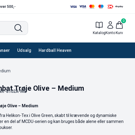
 over 500,-
0
Katalog
Konto
Kurv
anaer
Udsalg
Hardball Heaven
edium
at Trøje Olive – Medium
NR-8102A-ME
je Olive – Medium
ra Helikon-Tex i Olive Green, skabt til krævende og dynamiske
n er en del af MCDU-serien og kan bruges både alene eller sammen
ukser.