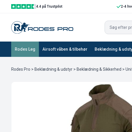
4.4 på Trustpilot
2-4 hv
Rodes Leg
Airsoft våben & tilbehør
Beklædning & udst
Rodes Pro
>
Beklædning & udstyr
>
Beklædning & Sikkerhed
>
Uni