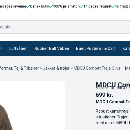
erdages levering
Dansk butik
100% prismatch
14 dages returret
Fri fragt
yr
Luftvåben
Rubber Ball Våben
Buer, Pusterør & Dart
Kat
former, Tøj & Tilbehør
>
Jakker & trøjer
> MDCU Combat Trøje Olive – M
MDCU Comb
Varenr.:
BL-MCD-
699
kr.
MDCU Combat Trø
Robust kamptrøje f
situationer. Trøje
med deres MBDU-b