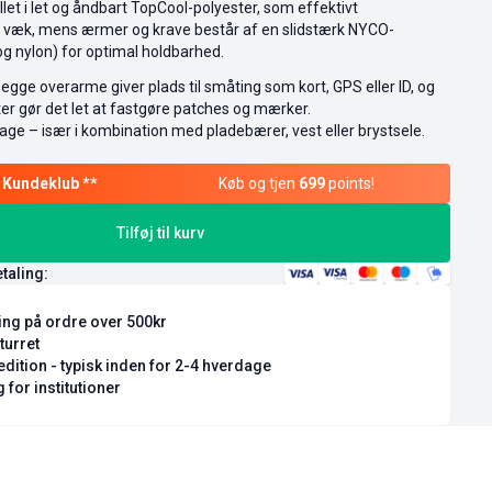
let i let og åndbart TopCool-polyester, som effektivt
d væk, mens ærmer og krave består af en slidstærk NYCO-
g nylon) for optimal holdbarhed.
gge overarme giver plads til småting som kort, GPS eller ID, og
ter gør det let at fastgøre patches og mærker.
dage – især i kombination med pladebærer, vest eller brystsele.
Køb og tjen
699
points!
Tilføj til kurv
etaling:
ring på ordre over 500kr
turret
dition - typisk inden for 2-4 hverdage
 for institutioner