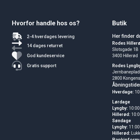
Hvorfor handle hos os?
Butik
Her finder d
2-4 hverdages levering
Rodes Hiller
14 dages returret
Slotsgade 1B
God kundeservice
3400 Hillerød
Gratis support
Rodes Lyngb
Jernbaneplad
2800 Kongens
Åbningstide
Hverdage:
10
Lørdage
Lyngby:
10:00
Hillerød:
10:0
Søndage
Lyngby:
11:00
Hillerød:
Luk
Bankinforma