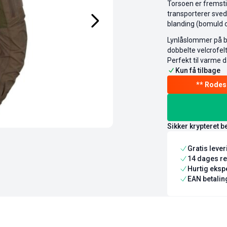
Torsoen er fremstil
transporterer sve
blanding (bomuld o
Lynlåslommer på be
dobbelte velcrofel
Perfekt til varme 
Kun få tilbage
Sikker krypteret b
Gratis leve
14 dages re
Hurtig ekspe
EAN betaling