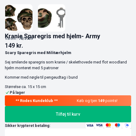
Kranie Sparegris med hjelm- Army
Varenr.:
78/5759
149
kr.
Scary Sparegris med Militærhjelm
Sej smilende sparegris som kranie / skelethovede med flot woodland
hjelm monteret med 5 patroner
Kommer med nøgle til pengeudtag i bund
Størrelse ca. 15 x 15 cm
På lager
Køb og tjen
149
points!
Tilføj til kurv
Sikker krypteret betaling: