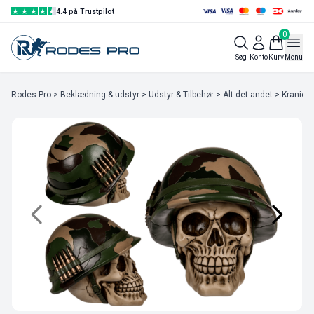
4.4 på Trustpilot
0
Søg
Konto
Kurv
Menu
Rodes Pro
>
Beklædning & udstyr
>
Udstyr & Tilbehør
>
Alt det andet
> Kranie S