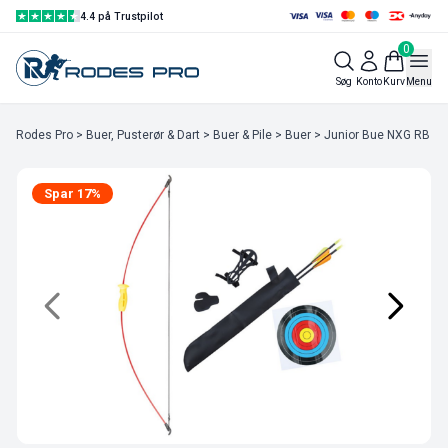
4.4 på Trustpilot
0
Søg
Konto
Kurv
Menu
Rodes Pro
>
Buer, Pusterør & Dart
>
Buer & Pile
>
Buer
> Junior Bue NXG RB Su
Spar 17%