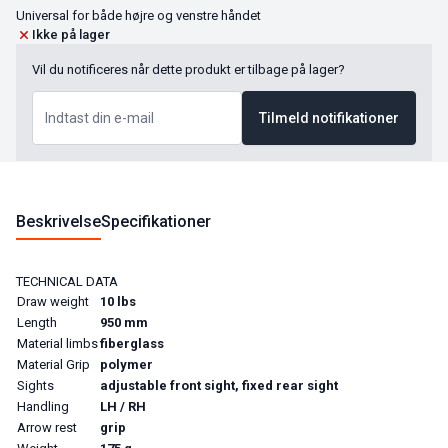
Universal for både højre og venstre håndet
Ikke på lager
Vil du notificeres når dette produkt er tilbage på lager?
Tilmeld notifikationer
Beskrivelse
Specifikationer
TECHNICAL DATA
Draw weight
10 lbs
Length
950 mm
Material limbs
fiberglass
Material Grip
polymer
Sights
adjustable front sight, fixed rear sight
Handling
LH / RH
Arrow rest
grip