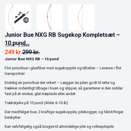
Junior Bue NXG RB Sugekop Kompletsæt –
10 pund
Varenr.:
2.2348
249
kr.
299
kr.
Junior Bue NXG RB – 10 pund
Flot juniorbue i glasfiber med sugekoppile og tilbehør – Leveres i flot
transportrør
Endelig en juniorbue der virker! – Lægger du pilen godt til rette og
trækker ordentligt tilbage i buen og slipper, så garanterer vi den sidder
fast på et vindue, glat træplade eller andet
Trækstyrke på 10 pund (Alder 6-10 år)
Der medfølger bue, 2 kraftige sugekoppile, pilekogger, og hånd/finger
beskytter
Kan selvfølgelig også bruges til almindelige pile og rollespilspile