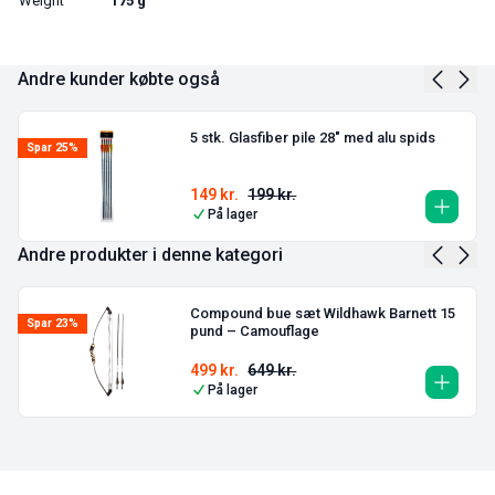
Weight
175 g
Andre kunder købte også
5 stk. Glasfiber pile 28″ med alu spids
Spar 25%
149
kr.
199
kr.
På lager
Andre produkter i denne kategori
Compound bue sæt Wildhawk Barnett 15
Spar 23%
pund – Camouflage
499
kr.
649
kr.
På lager