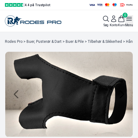
4.4 på Trustpilot
0
Søg
Konto
Kurv
Menu
Rodes Pro
>
Buer, Pusterør & Dart
>
Buer & Pile
>
Tilbehør & Sikkerhed
> Håndbe