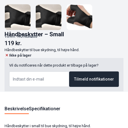
Håndbeskytter – Small
Varenr.:
HU703420S
119
kr.
Håndbeskytter til bue skydning, til højre hånd.
Ikke på lager
Vil du notificeres når dette produkt er tilbage på lager?
Tilmeld notifikationer
Beskrivelse
Specifikationer
Håndbeskytter i small til bue skydning, til højre hånd.