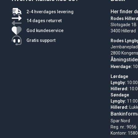
Her finder d
2-4 hverdages levering
Rodes Hiller
14 dages returret
Slotsgade 1B
God kundeservice
3400 Hillerød
Gratis support
Rodes Lyngb
Jernbaneplad
2800 Kongens
Åbningstide
Hverdage:
10
Lørdage
Lyngby:
10:00
Hillerød:
10:0
Søndage
Lyngby:
11:00
Hillerød:
Luk
Bankinforma
Spar Nord
Reg. nr.: 9056
Kontonr: 158