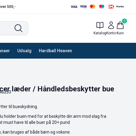
 over 500,-
0
Katalog
Konto
Kurv
anaer
Udsalg
Hardball Heaven
cer læder / Håndledsbeskytter bue
46253
tter til bueskydning.
u holder buen med for at beskytte din arm mod slag fra
t must have til alle buer på 20+ pund
e, kan bruges af både børn og voksne.