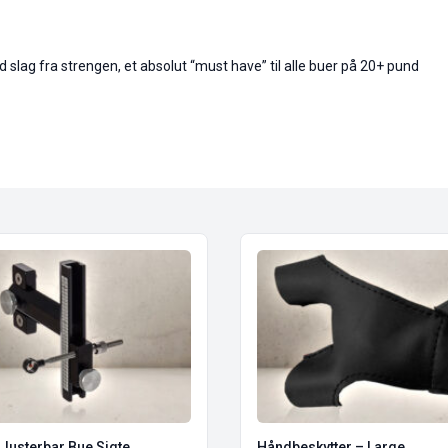
lag fra strengen, et absolut “must have” til alle buer på 20+ pund
 Justerbar Bue Sigte
Håndbeskytter – Large