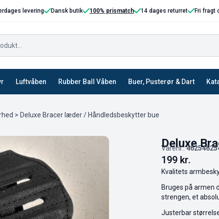
erdages levering
Dansk butik
100% prismatch
14 dages returret
Fri fragt
yr
Luftvåben
Rubber Ball Våben
Buer, Pusterør & Dart
Kat
erhed
> Deluxe Bracer læder / Håndledsbeskytter bue
Deluxe Bra
Varenr.:
46254625
199
kr.
Kvalitets armbesky
Bruges på armen d
strengen, et absolu
Justerbar størrels