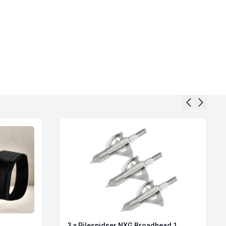
3 x Pilespidser NXG Broadhead 1