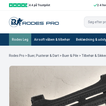
4.4 på Trustpilot
2-4 hv
Rodes Leg
Airsoft våben & tilbehør
Beklædning & udst
Rodes Pro
>
Buer, Pusterør & Dart
>
Buer & Pile
>
Tilbehør & Sikk