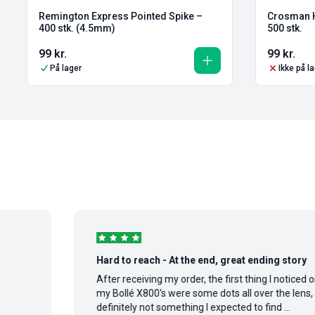
Remington Express Pointed Spike –
Crosman H
400 stk. (4.5mm)
500 stk.
99
kr.
99
kr.
På lager
Ikke på l
Hard to reach - At the end, great ending story
After receiving my order, the first thing I noticed on
my Bollé X800's were some dots all over the lens,
definitely not something I expected to find ...