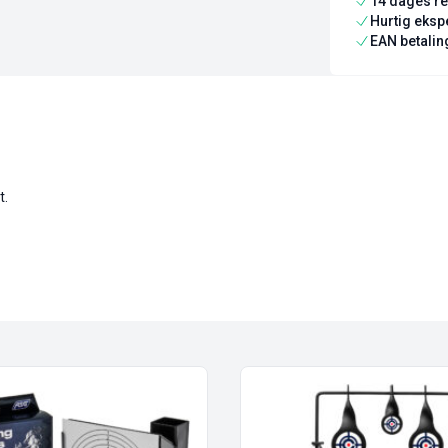
14 dages re
Hurtig ekspe
EAN betaling
t.