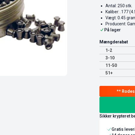
Antal: 250 stk.
Kaliber: .177 (
Vægt: 0.45 gra
Producent: Ga
På lager
Mængderabat
1-2
3-10
11-50
51+
Sikker krypteret b
Gratis leve