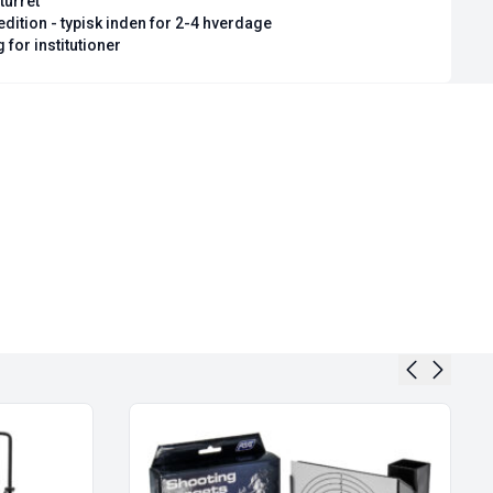
turret
dition - typisk inden for 2-4 hverdage
 for institutioner