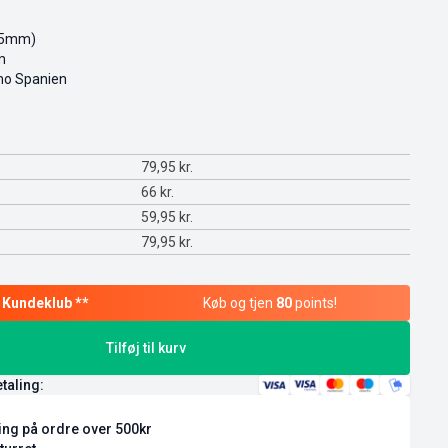
4.5mm)
m
mo Spanien
79,95
kr.
66
kr.
59,95
kr.
79,95
kr.
Køb og tjen
80
points!
Tilføj til kurv
etaling:
ring på ordre over 500kr