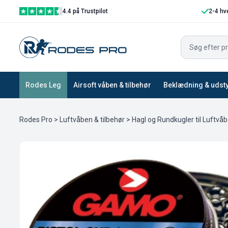
4.4 på Trustpilot
2-4 hv
Rodes Leg
Airsoft våben & tilbehør
Beklædning & udst
Rodes Pro
>
Luftvåben & tilbehør
>
Hagl og Rundkugler til Luftvå