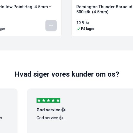
ollow Point Hagl 4.5mm –
Remington Thunder Baracuda
500 stk. (4.5mm)
129
kr.
ager
På lager
Hvad siger vores kunder om os?
God service 👍
God service 👍...