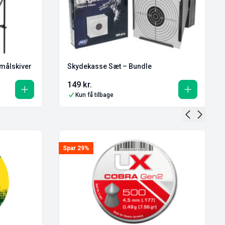
Target Crosman / 3 målskiver
Skydekasse Sæt – Bundle
149
kr.
Kun få tilbage
Spar 29%