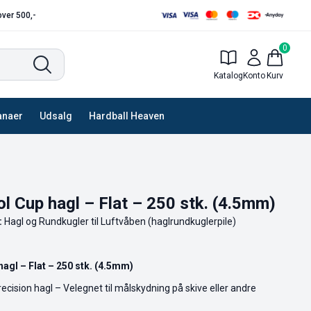
 over 500,-
0
Katalog
Konto
Kurv
anaer
Udsalg
Hardball Heaven
l Cup hagl – Flat – 250 stk. (4.5mm)
:
Hagl og Rundkugler til Luftvåben (haglrundkuglerpile)
agl – Flat – 250 stk. (4.5mm)
ecision hagl – Velegnet til målskydning på skive eller andre