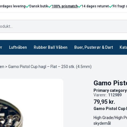
erdages levering
Dansk butik
100% prismatch
14 dages returret
Fri fragt
yr
Luftvåben
Rubber Ball Våben
Buer, Pusterør & Dart
Kat
ben
> Gamo Pistol Cup hagl – Flat – 250 stk. (4.5mm)
Gamo Pisto
Primary category
Varenr.:
112989
79,95
kr.
Gamo Pistol Cup h
High Grade/High Pr
skydemål