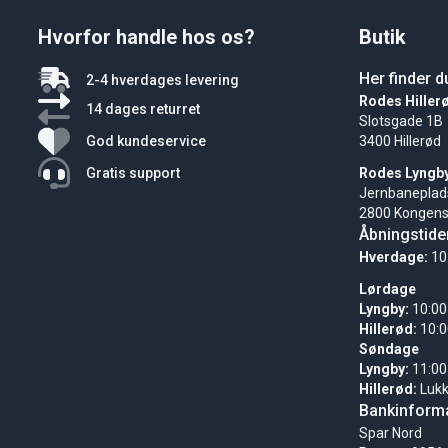
Hvorfor handle hos os?
Butik
Her finder d
2-4 hverdages levering
Rodes Hiller
14 dages returret
Slotsgade 1B
God kundeservice
3400 Hillerød
Gratis support
Rodes Lyngb
Jernbaneplad
2800 Kongens
Åbningstide
Hverdage:
10
Lørdage
Lyngby:
10:00
Hillerød:
10:0
Søndage
Lyngby:
11:00
Hillerød:
Luk
Bankinforma
Spar Nord