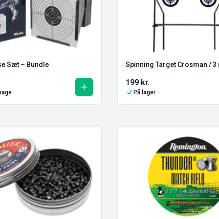
e Sæt – Bundle
Spinning 
199
kr.
lbage
På lager