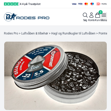
4.4 på Trustpilot
0
Søg
Konto
Kurv
Menu
Rodes Pro
>
Luftvåben & tilbehør
>
Hagl og Rundkugler til Luftvåben
> Pointed 