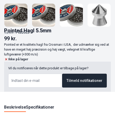
Pointed Hagl 5.5mm
Varenr.:
P022OLD
99
kr.
Pointed er et kvalitets hagl fra Crosman i USA, der udmærker sig ved at
have en meget høj præcision og høj vægt, velegnet til kraftige
luftgeværer (+300 m/s)
Ikke på lager
Vil du notificeres når dette produkt er tilbage på lager?
Tilmeld notifikationer
Beskrivelse
Specifikationer