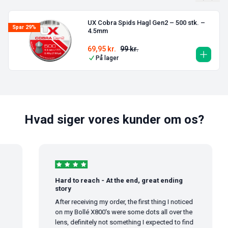
UX Cobra Spids Hagl Gen2 – 500 stk. –
Spar 29%
4.5mm
69,95
kr.
99
kr.
På lager
Hvad siger vores kunder om os?
Hard to reach - At the end, great ending
story
After receiving my order, the first thing I noticed
on my Bollé X800's were some dots all over the
lens, definitely not something I expected to find