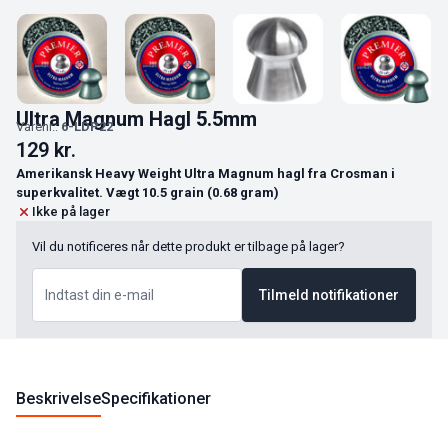
Ultra Magnum Hagl 5.5mm
Varenr.:
6-LDP22
129
kr.
Amerikansk Heavy Weight Ultra Magnum hagl fra Crosman i
superkvalitet. Vægt 10.5 grain (0.68 gram)
Ikke på lager
Vil du notificeres når dette produkt er tilbage på lager?
Tilmeld notifikationer
Beskrivelse
Specifikationer