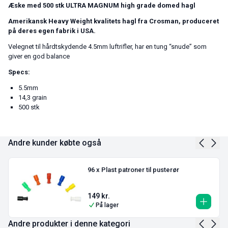
Æske med 500 stk ULTRA MAGNUM high grade domed hagl
Amerikansk Heavy Weight kvalitets hagl fra Crosman, produceret
på deres egen fabrik i USA.
Velegnet til hårdtskydende 4.5mm luftrifler, har en tung “snude” som
giver en god balance
Specs:
5.5mm
14,3 grain
500 stk
Andre kunder købte også
96 x Plast patroner til pusterør
149
kr.
På lager
Andre produkter i denne kategori