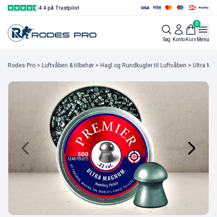
4.4 på Trustpilot
0
Søg
Konto
Kurv
Menu
Rodes Pro
>
Luftvåben & tilbehør
>
Hagl og Rundkugler til Luftvåben
> Ultra M