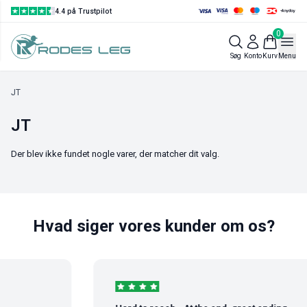
4.4 på Trustpilot
0
Søg
Konto
Kurv
Menu
Vis filtre
JT
JT
Der blev ikke fundet nogle varer, der matcher dit valg.
Hvad siger vores kunder om os?