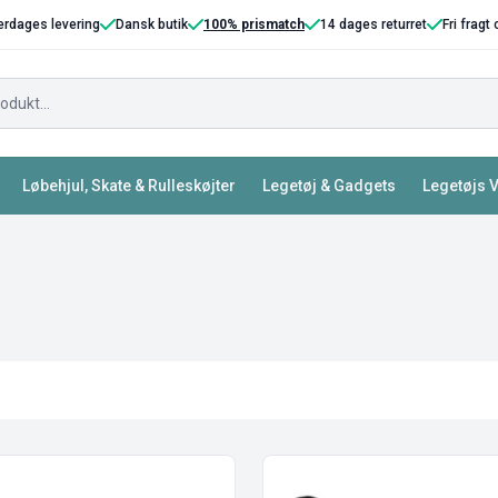
erdages levering
Dansk butik
100% prismatch
14 dages returret
Fri fragt
Løbehjul, Skate & Rulleskøjter
Legetøj & Gadgets
Legetøjs 