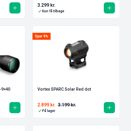
3.299
kr.
Kun få tilbage
Spar 9%
-9×40
Vortex SPARC Solar Red dot
2.899
kr.
3.199
kr.
På lager