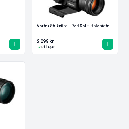
Vortex Strikefire II Red Dot – Holosigte
2.099
kr.
På lager