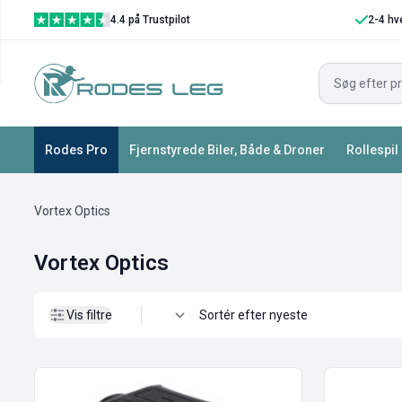
4.4 på Trustpilot
2-4 hv
Vis filtre
Rodes Pro
Fjernstyrede Biler, Både & Droner
Rollespil
Vortex Optics
Vortex Optics
Vis filtre