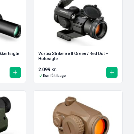
kkertsigte
Vortex Strikefire II Green / Red Dot –
Holosigte
2.099
kr.
Kun få tilbage