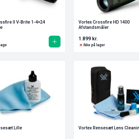
sfire II V-Brite 1-4×24
Vortex Crossfire HD 1400
te
Afstandsmåler
1.899
kr.
lbage
Ikke på lager
sesæt Lille
Vortex Rensesæt Lens Cleani