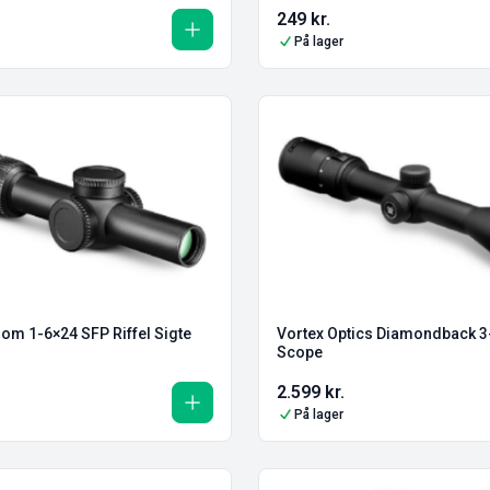
249
kr.
På lager
om 1-6×24 SFP Riffel Sigte
Vortex Optics Diamondback 3
Scope
2.599
kr.
På lager