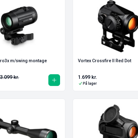
cro3x m/swing montage
Vortex Crossfire II Red Dot
3.099
kr.
1.699
kr.
På lager