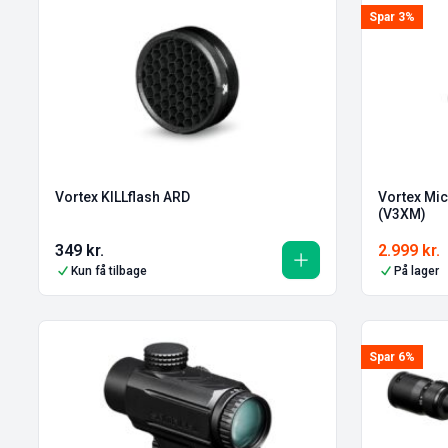
Spar 3%
Vortex KILLflash ARD
Vortex Mi
(V3XM)
349
kr.
2.999
kr.
Kun få tilbage
På lager
Spar 6%