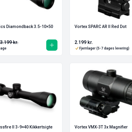
tics Diamondback 3.5-10×50
Vortex SPARC AR II Red Dot
3.199
kr.
2.199
kr.
lbage
Fjernlager (5-7 dages levering)
sfire II 3-9×40 Kikkertsigte
Vortex VMX-3T 3x Magnifier