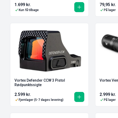
1.699
kr.
79,95
kr.
Kun få tilbage
På lager
Vortex Defender CCW 3 Pistol
Vortex Ven
Rødpunktssigte
2.599
kr.
2.999
kr.
Fjernlager (5-7 dages levering)
På lager