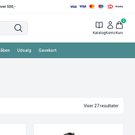
 over 500,-
0
Katalog
Konto
Kurv
Våben
Udsalg
Gavekort
Viser 27 resultater