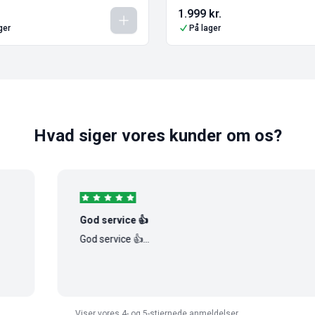
1.999
kr.
ger
På lager
Hvad siger vores kunder om os?
God service 👍
God service 👍...
Viser vores 4- og 5-stjernede anmeldelser.