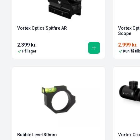
Vortex Optics Spitfire AR
Vortex Op
Scope
2.399
kr.
2.999
kr.
På lager
Kun få ti
Bubble Level 30mm
Vortex Cros