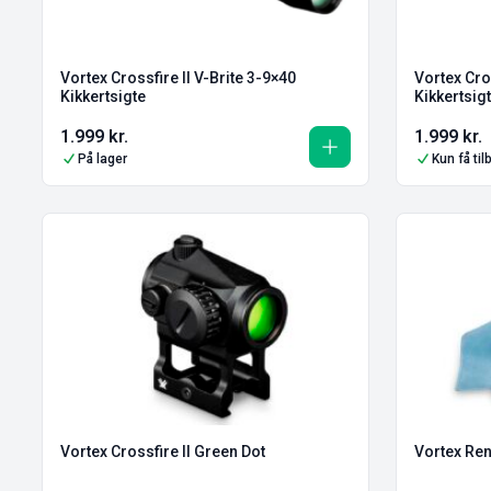
Vortex Crossfire II V-Brite 3-9×40
Vortex Cros
Kikkertsigte
Kikkertsig
1.999
kr.
1.999
kr.
På lager
Kun få ti
Vortex Crossfire II Green Dot
Vortex Ren