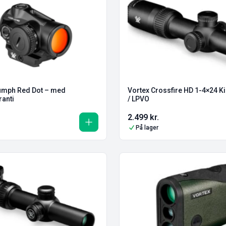
iumph Red Dot – med
Vortex Crossfire HD 1-4×24 Ki
ranti
/ LPVO
2.499
kr.
På lager