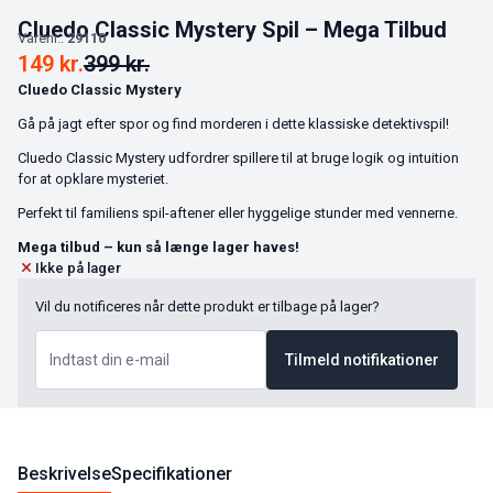
Cluedo Classic Mystery Spil – Mega Tilbud
Varenr.:
29110
149
kr.
399
kr.
Cluedo Classic Mystery
Gå på jagt efter spor og find morderen i dette klassiske detektivspil!
Cluedo Classic Mystery udfordrer spillere til at bruge logik og intuition
for at opklare mysteriet.
Perfekt til familiens spil-aftener eller hyggelige stunder med vennerne.
Mega tilbud – kun så længe lager haves!
Ikke på lager
Vil du notificeres når dette produkt er tilbage på lager?
Tilmeld notifikationer
Beskrivelse
Specifikationer