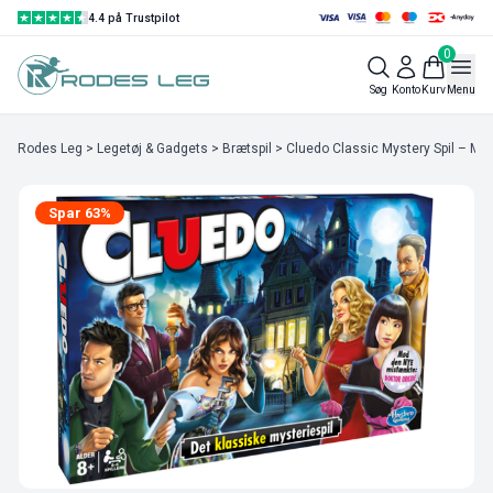
4.4 på Trustpilot
0
Søg
Konto
Kurv
Menu
Rodes Leg
>
Legetøj & Gadgets
>
Brætspil
> Cluedo Classic Mystery Spil – Me
Spar 63%