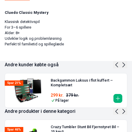
Cluedo Classic Mystery
Klassisk detektivspil
For 3–6 spillere
Alder: 8+
Udvikler logik og problemløsning
Perfekt til familietid og spilleglæde
Andre kunder købte også
Backgammon Luksus i flot kuffert –
Spar 21%
Kompletsæt
299
kr.
379
kr.
På lager
Andre produkter i denne kategori
Crazy Tumbler Stunt Bil Fjernstyret Bil –
Spar 46%
15 km/t