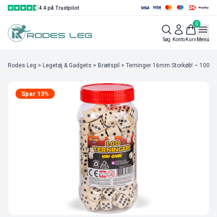
4.4 på Trustpilot
0
Søg
Konto
Kurv
Menu
Rodes Leg
>
Legetøj & Gadgets
>
Brætspil
> Terninger 16mm Storkøb! – 100 st
Spar 13%