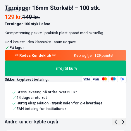
Terninger 16mm Storkøb! – 100 stk.
Varenr.:
31153
129
kr.
149
kr.
Terninger 100 styk i dåse
Kæmpe terning pakke i praktisk plast spand med skruelåg
God kvalitet i den klassiske 16mm udgave
På lager
Køb og tjen
129
points!
Tilføj til kurv
Sikker krypteret betaling:
Gratis levering på ordre over 500kr
14 dages returret
Hurtig ekspedition - typisk inden for 2-4 hverdage
EAN betaling for institutioner
Andre kunder købte også