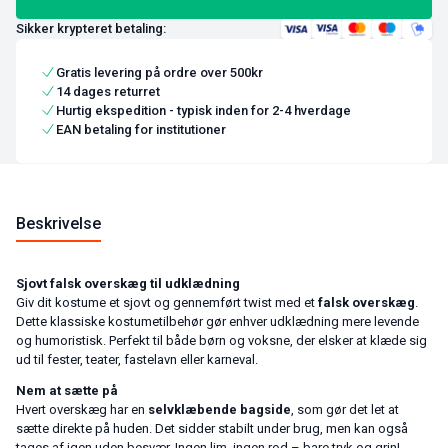
Sikker krypteret betaling:
Gratis levering på ordre over 500kr
14 dages returret
Hurtig ekspedition - typisk inden for 2-4 hverdage
EAN betaling for institutioner
Beskrivelse
Sjovt falsk overskæg til udklædning
Giv dit kostume et sjovt og gennemført twist med et
falsk overskæg
.
Dette klassiske kostumetilbehør gør enhver udklædning mere levende
og humoristisk. Perfekt til både børn og voksne, der elsker at klæde sig
ud til fester, teater, fastelavn eller karneval.
Nem at sætte på
Hvert overskæg har en
selvklæbende bagside
, som gør det let at
sætte direkte på huden. Det sidder stabilt under brug, men kan også
tages af igen uden besvær. Ingen lim, ingen rod – bare tryk og grin!