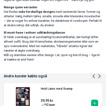
Mange sjove varianter
Der findes
seks forskellige designs
med varierende farver, former og
stilarter. Vælg mellem tykke, smalle, snoede eller klassiske moustacher
– der er noget for enhver karakter, fra detektiven til cowboyen. Perfekt til
at skabe netop det udtryk, du ønsker.
Et must-have i enhver udklædningskasse
Et falsk overskæg er et uundværligt kostumetilbehør, der hurtigt løfter
ethvert outfit. Brug det til temafester, skolearrangementer eller som en
sjov overraskelse. Med sin realistiske, “hårede” struktur ligner det
næsten et ægte overskæg.
Mål og størrelse varierer efter design. Let, sjovt og klar til brug – lige til
at trække et smil frem!
Andre kunder købte også
Hvid Latex med Svamp
39,95
kr.
På lager