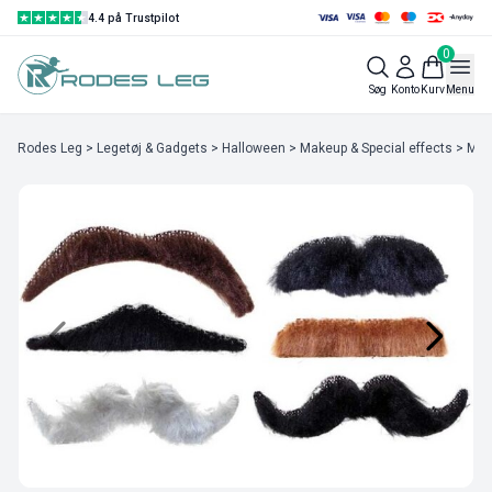
4.4 på Trustpilot
0
Søg
Konto
Kurv
Menu
Rodes Leg
>
Legetøj & Gadgets
>
Halloween
>
Makeup & Special effects
>
Mak