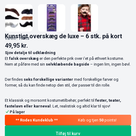
Kunstigt overskæg de luxe – 6 stk. på kort
Varenr.:
19113
49,95
kr.
Sjov detalje til udklædning
Et
falsk overskæg
er den perfekte prik over i’et på ethvert kostume.
Nem at påføre med sin
selvklæbende bagside
– ingen lim, ingen bøvl.
Der findes
seks forskellige varianter
med forskellige farver og
former, så du kan finde netop den stil, der passer til din rolle.
Et klassisk og morsomt kostumetilbehør, perfekt til
fester, teater,
fastelavn eller karneval
. Let, realistisk og altid klar til sjov!
På lager
Køb og tjen
50
points!
Tilføj til kurv