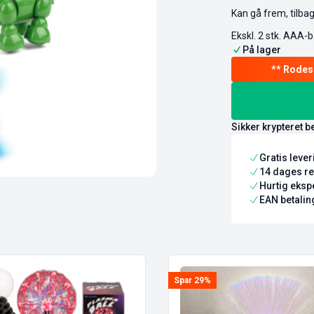
Kan gå frem, tilba
Ekskl. 2 stk. AAA-b
På lager
Sikker krypteret b
Gratis leve
14 dages re
Hurtig ekspe
EAN betaling
Spar 29%