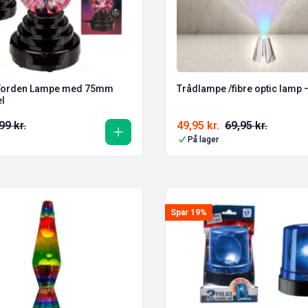
 Torden Lampe med 75mm
Trådlampe /fibre optic lamp 
el
99
kr.
49,95
kr.
69,95
kr.
På lager
Spar 19%