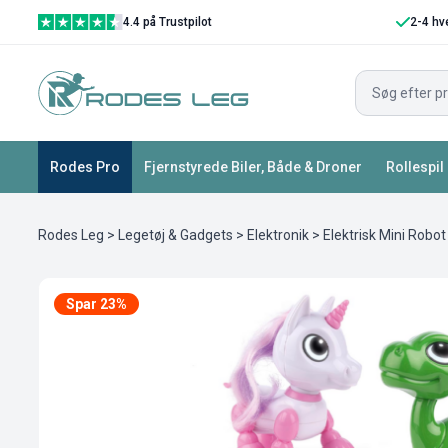
4.4 på Trustpilot
2-4 hv
Rodes Pro
Fjernstyrede Biler, Både & Droner
Rollespil
Rodes Leg
>
Legetøj & Gadgets
>
Elektronik
> Elektrisk Mini Robot
Spar 23%