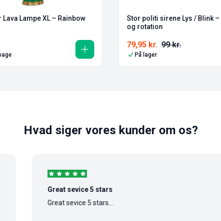
er Lava Lampe XL – Rainbow
Stor politi sirene Lys / Blink 
og rotation
79,95
kr.
99
kr.
lbage
På lager
Hvad siger vores kunder om os?
Great sevice 5 stars
Great sevice 5 stars...