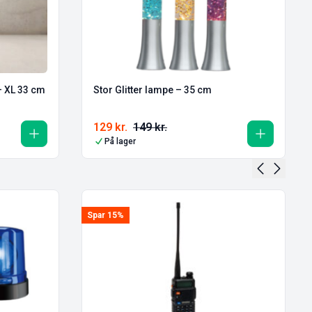
– XL 33 cm
Stor Glitter lampe – 35 cm
129
kr.
149
kr.
På lager
Spar 15%