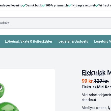
erdages levering
Dansk butik
100% prismatch
14 dages returret
Fri fragt
Løbehjul, Skate & Rulleskøjter
Legetøj & Gadgets
Legetøjs 
Elektrisk 
Varenr.:
63433
99
kr.
129
kr.
Elektrisk Mini Ro
Mini robotenhjørnin
checkout
Med lys i øjnene, l