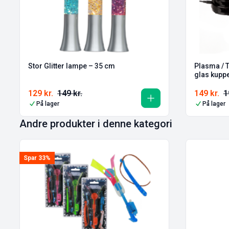
Stor Glitter lampe – 35 cm
Plasma /
glas kupp
129
kr.
149
kr.
149
kr.
1
På lager
På lager
Andre produkter i denne kategori
Spar 33%