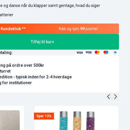
ge og danse når du klapper samt gentage, hvad du siger
atterier
Køb og tjen
99
points!
Tilføj til kurv
etaling:
ring på ordre over 500kr
turret
dition - typisk inden for 2-4 hverdage
 for institutioner
Spar 13%