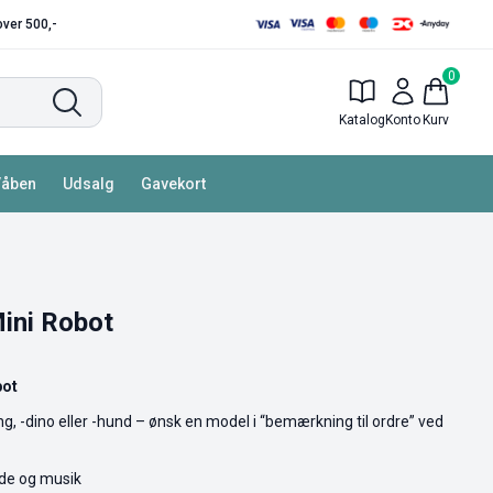
 over 500,-
0
Katalog
Konto
Kurv
Våben
Udsalg
Gavekort
Mini Robot
bot
g, -dino eller -hund – ønsk en model i “bemærkning til ordre” ved
yde og musik