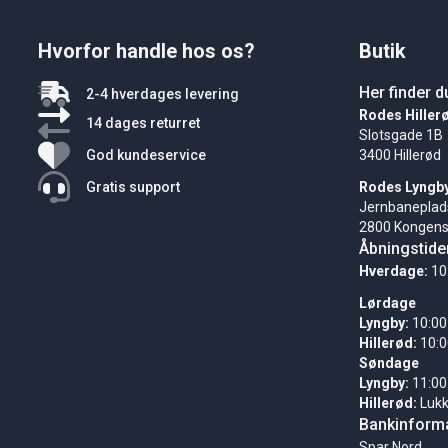
Hvorfor handle hos os?
Butik
Her finder d
2-4 hverdages levering
Rodes Hiller
14 dages returret
Slotsgade 1B
God kundeservice
3400 Hillerød
Gratis support
Rodes Lyngb
Jernbaneplad
2800 Kongens
Åbningstide
Hverdage:
10
Lørdage
Lyngby:
10:00
Hillerød:
10:0
Søndage
Lyngby:
11:00
Hillerød:
Luk
Bankinforma
Spar Nord